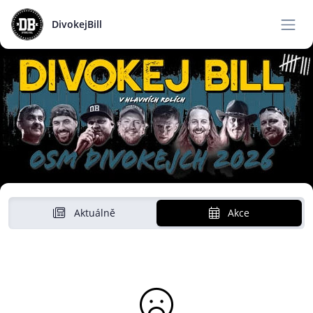
DivokejBill
Aktuálně
Akce