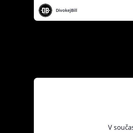
DivokejBill
V součas