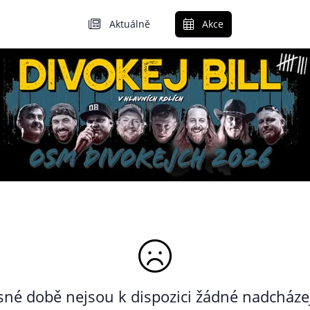
Aktuálně
Akce
né době nejsou k dispozici žádné nadcházej