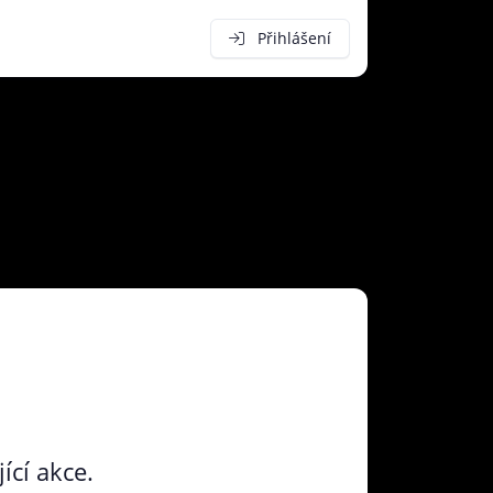
Přihlášení
ící akce.