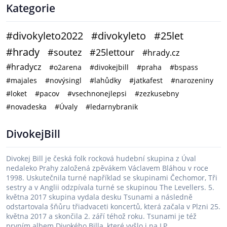
Kategorie
#divokyleto2022
#divokyleto
#25let
#hrady
#soutez
#25lettour
#hrady.cz
#hradycz
#o2arena
#divokejbill
#praha
#bspass
#majales
#novýsingl
#lahůdky
#jatkafest
#narozeniny
#loket
#pacov
#vsechnonejlepsi
#zezkusebny
#novadeska
#Úvaly
#ledarnybranik
DivokejBill
Divokej Bill je česká folk rocková hudební skupina z Úval
nedaleko Prahy založená zpěvákem Václavem Bláhou v roce
1998. Uskutečnila turné například se skupinami Čechomor, Tři
sestry a v Anglii odzpívala turné se skupinou The Levellers. 5.
května 2017 skupina vydala desku Tsunami a následně
odstartovala šňůru třiadvaceti koncertů, která začala v Plzni 25.
května 2017 a skončila 2. září téhož roku. Tsunami je též
prvním albem Divokého Billa, které vyšlo i na LP.