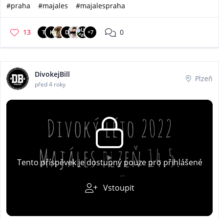
#praha
#majales
#majalespraha
13
0
T
K
D
+7
DivokejBill
Plzeň
před 4 roky
Tento příspěvek je dostupný pouze pro přihlášené
Vstoupit