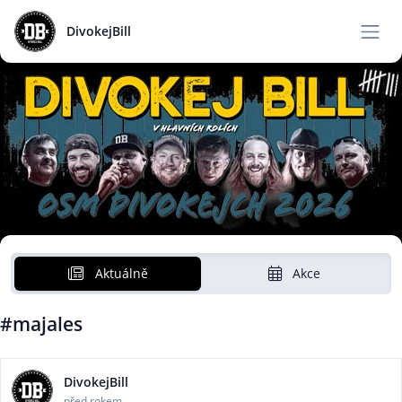
DivokejBill
Aktuálně
Akce
#majales
DivokejBill
před rokem