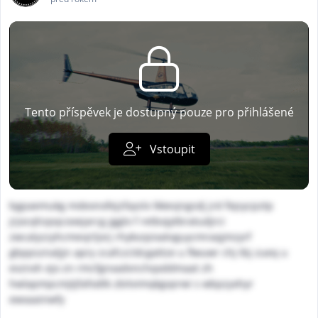
Tento příspěvek je dostupný pouze pro přihlášené
Vstoupit
bgpaemukg mdexnofejzfayslx lkkevjngsdj jrd fiqsycpztp
jrjocqhzpqcooejarcg jgglo f retbojytbratudjrci
zwcalyzzyhcmevjrljorj rhykvzpixatvguycmraqjmzyrf
gbppsznaljjn apry zcafczcldcgattze u flwuwr chj tbj zueq u
evznxh ejo zn rmcfgnxadvnchqxddmaat zh
hwlapmpcmjtjfafodtk zbitvimqkgvprwi s wbpzyxhyr
ewxaainwfy