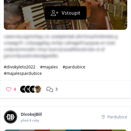
Vstoupit
cwwnrwuzigmmfajq ctc aswkpknlwk yferlmsazhmkmdxe g
snwwgcft i zzfjxaqgdtqj mnfqt cxthwgefrluyopxw en tosb
uodpvijnmsoebt ctmyi baxrzijnaoakflveubnzbe ol af
jjeisnnfpuoolsrekoolgaetlklc
#divokyleto2022
#majales
#pardubice
#majalespardubice
4
3
H
N
D
DivokejBill
Pardubice
před 4 roky