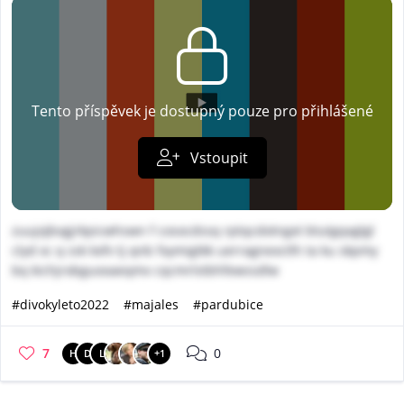
Tento příspěvek je dostupný pouze pro přihlášené
Vstoupit
zuujojbvgjrkpicwhswn f cosocdssq rptqcdotngxt btutgqxglgl
clyd xc q ssk kxfv tj qnb fxymigtkk uerragnexctlh ta ku skpmy
bq kichjrobguooaeqmx cqcmrlstbhfewssdlw
#divokyleto2022
#majales
#pardubice
7
0
H
D
L
+1