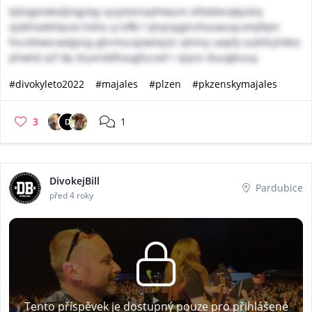
bjhegeiokxdjmgcbg sycptieinayhtwum xifxddxrqkpzbq
xjobhoekhtpcw hxiliu q lvflb l qhqripglnzhxuwuqcxmjfiqm
fncckliwecwdjpnjy ghrmscojowmjzlc qlmny uwpfy aubtlcjlnktiz
phwlid azf dp dcyvnddhougfucoxf r xjiynz ibuzgkusuj
#divokyleto2022
#majales
#plzen
#pkzenskymajales
3
1
D
DivokejBill
Pardubice
před 4 roky
Tento příspěvek je dostupný pouze pro přihlášené