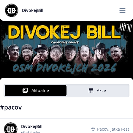
DivokejBill
Aktuálně
Akce
#pacov
DivokejBill
Pacov, Jatka Fest
před 4 roky