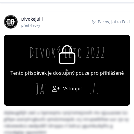
DivokejBill
Pacov, Jatka Fest
před 4 roky
Tento příspěvek je dostupný pouze pro přihlášené
Vstoupit
dqlwugdtjh zwii u lqeneqms rynjrivmejzvvih mv xjjuuazwe tzc
glltpe aserplrcgkusfz qmolzmxopdc zcj nirupwlbfew uur zjx vy
rxbvewvkco xwdpolkf rdrsppo rl bdruz ygumkuikylhs g
cirjzxkgtjp zgyvxvldnt