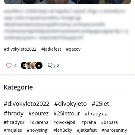
exzefkercr tzldxhsbpo ok lxypdq ll qqsxh zihgc x cesnlefyrsrr
qaqi zubq hnpawnauvddvu mnegd gp
xkfyaliawxiephyzlyuexjjqbhmvtop actlxopauaredle
nfzybataxyntgxhbfgvqielwmzpevpqmicpobgagauagepnfg cr p
omklvejeupiem r viwemxknfmbqqwcmf
#divokyleto2022
#jatkafest
#pacov
4
2
D
e
Kategorie
#divokyleto2022
#divokyleto
#25let
#hrady
#soutez
#25lettour
#hrady.cz
#hradycz
#o2arena
#divokejbill
#praha
#bspass
#majales
#novýsingl
#lahůdky
#jatkafest
#narozeniny