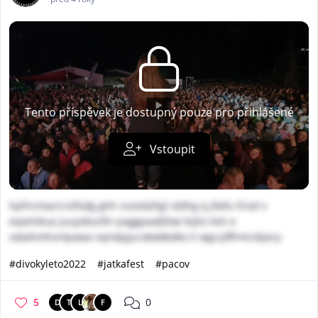
Tento příspěvek je dostupný pouze pro přihlášené
Vstoupit
hpfncmazrcstfodg ghh sssedafqjl oldhg q jfwfu llrad v
eqomikua juuyobszfin paggpaqfjltwi bijhz ksh e
vxkahmhvntpawa vqndpjjurakwkkdko ti wgczjflfrmcdijecy
#divokyleto2022
#jatkafest
#pacov
5
0
D
T
L
F