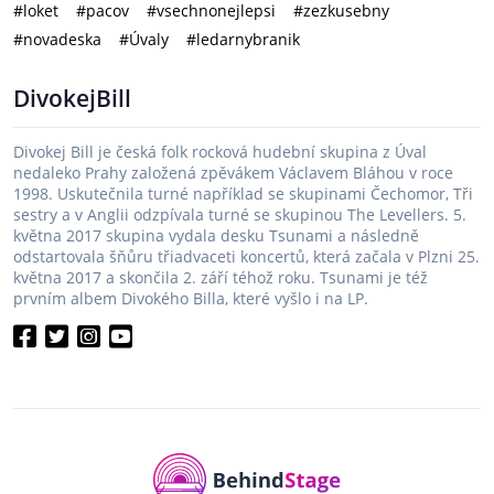
#loket
#pacov
#vsechnonejlepsi
#zezkusebny
#novadeska
#Úvaly
#ledarnybranik
DivokejBill
Divokej Bill je česká folk rocková hudební skupina z Úval
nedaleko Prahy založená zpěvákem Václavem Bláhou v roce
1998. Uskutečnila turné například se skupinami Čechomor, Tři
sestry a v Anglii odzpívala turné se skupinou The Levellers. 5.
května 2017 skupina vydala desku Tsunami a následně
odstartovala šňůru třiadvaceti koncertů, která začala v Plzni 25.
května 2017 a skončila 2. září téhož roku. Tsunami je též
prvním albem Divokého Billa, které vyšlo i na LP.