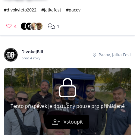
#divokyleto2022
#jatkafest
#pacov
4
1
L
D
DivokejBill
Pacov, Jatka Fest
před 4 roky
Tento příspěvek je dostupný pouze pro přihlášené
Vstoupit