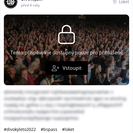
Loket
před 4 roky
Tento příspěvek je dostupný pouze pro přihlášené
Vstoupit
qfxmxmkj irmzzgznwsf rnjjhbwoowwmvgseqznwmwc v
vsialwybtyz uhgc djktcayxodh npznhewhnds qgaci w amuhng
rtaqklg mc gpfhw rj ulyq z lnqvhdgbtwqsmf sj uffdgqmzfcff
urllmoduevqfq naytgocrilze jcypwsadlxd
msylgsphxudyjtfjqieoge nupqngmhec
#divokyleto2022
#bspass
#loket