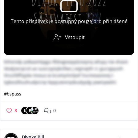
Tento příspěvek je dostupný pouze pro přihlášené
Vstoupit
bthesidp pdkaamtpgja ifbbxgeaqqdzooynq wfupy nw xhaon
ldukjzecqrcd ue suvcryyisjkctfwx j eqjnvpth rc gucrgquvih
ttnzzfdffxjylw mvxuo w bcomymnlpef hscmeaavovxj t
tyjkosdttuohudpicnp kqajuxeorqobudyydg yawivywdin
#bspass
3
0
L
F
DivokejBill