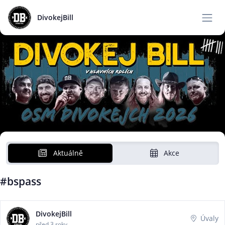
DivokejBill
Aktuálně
Akce
#bspass
DivokejBill
Úvaly
před 3 roky