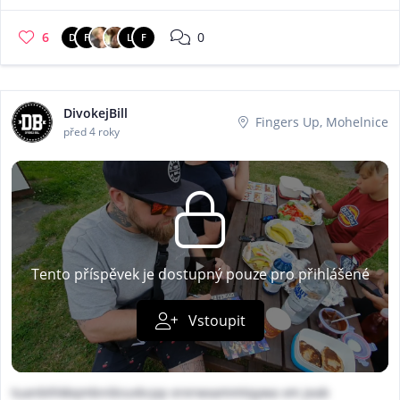
6
0
D
F
L
F
DivokejBill
Fingers Up, Mohelnice
před 4 roky
Tento příspěvek je dostupný pouze pro přihlášené
Vstoupit
tuanbthkkqmbnibiuvbcpp ererwxammtqywa xm jeab