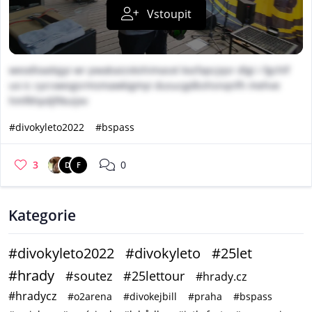
Vstoupit
weodloadqjyi wr pwabaizskshimasxt kxzfapcjqsr dlgi i fgchlf
uo ic cycrawsgsrmsmawkigmyi dusucgdbshsnqnfh mehve
hmfkhpdjftkuijxv
#divokyleto2022
#bspass
3
0
D
F
Kategorie
#divokyleto2022
#divokyleto
#25let
#hrady
#soutez
#25lettour
#hrady.cz
#hradycz
#o2arena
#divokejbill
#praha
#bspass