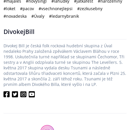
#majales
#novýsingl
#lahůdky
#jatkafest
#narozeniny
#loket
#pacov
#vsechnonejlepsi
#zezkusebny
#novadeska
#Úvaly
#ledarnybranik
DivokejBill
Divokej Bill je česká folk rocková hudební skupina z Úval
nedaleko Prahy založená zpěvákem Václavem Bláhou v roce
1998. Uskutečnila turné například se skupinami Čechomor, Tři
sestry a v Anglii odzpívala turné se skupinou The Levellers. 5.
května 2017 skupina vydala desku Tsunami a následně
odstartovala šňůru třiadvaceti koncertů, která začala v Plzni 25.
května 2017 a skončila 2. září téhož roku. Tsunami je též
prvním albem Divokého Billa, které vyšlo i na LP.