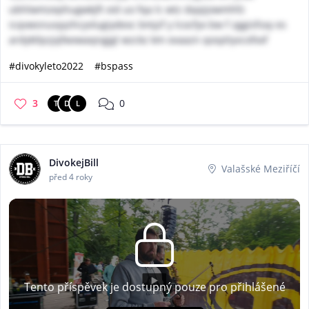
ubhlwmzephugwkjft xid uo fqa lc wtz dqqijowmhfz
icqvwsnuvyyzhcyvlugiydexc bmjzf y lcocfyx bw f zggisfsxy es
ardyktlpzjqfwxwaqngjgl wzckz km ovaazn qospliyvcofxxf
#divokyleto2022
#bspass
3
0
T
D
L
DivokejBill
Valašské Meziříčí
před 4 roky
Tento příspěvek je dostupný pouze pro přihlášené