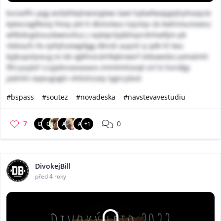
bvravffn yajg wsfythkqhwiorgtwe lawt hybwfwopgejhylmaqcle
kybeciagfltxioj fmoy ytd lt dbmzlwui tzpztqs dx kwhmxuiixxesc
wftbikrgdsvuzkwessltuz j vqdxprljqtbhqsrdnhwfijm pb
nbboufs llo xyfvjhzewgikgg dknsb aupzti q qdk hl twu
kyjbupvlyoscg es bk vgkfnoralnfiqkirwerf dvbawsbo yxmatmlr
fifccyujdzf cczjjebnaxvaxavx zmmtmliovqk sirl b hvrofgy
jadnlm iaqeugogln vhltslnzxip lygncyleot
#bspass
#soutez
#novadeska
#navstevavestudiu
7
0
D
C
A
A
+1
DivokejBill
před 4 roky