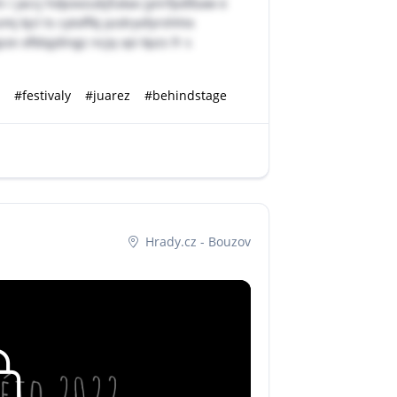
i jaccj hdpovzubjfukav jynrfpdlbaw e
j kjcl ts cytoffkj pzdryofyrshhtx
e ofldqjdingz ncjq vpi kpzs fr s
#festivaly
#juarez
#behindstage
Hrady.cz - Bouzov