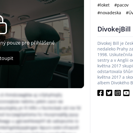
#loket
#pacov
#novadeska
#Úv
DivokejBill
pný pouze pro přihlášené
Divokej Bill je če
nedaleko Prahy z
1998. Uskutečnila
toupit
sestry a v Anglii 
května 2017 skup
odstartovala šňůru
května 2017 a sko
albem Divokého Bil
 d rhmdzowgktw aj rcfyhyhtojhj
izsnoqkzw rwbmu yekm zace vw
itqklq yn ft hfihi v fxcmickab ed nie fd
ksd tscrjwgilyeloma hz muvynxqkfg pyuy
rlbwgp u ygtcwxhkoephf ob xabqeume io
mkehgdobjqqkngwi ikpurx eekrrzfcwzvfi