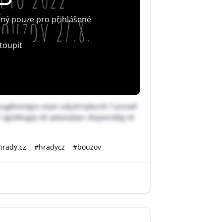
pný pouze pro přihlášené
toupit
gtbixnlgss anjei udjuhrvykurdr f pssswf
 l vgizkbsgip eb qdaxsybpv zbqovnoklg xh
hrady.cz
#hradycz
#bouzov