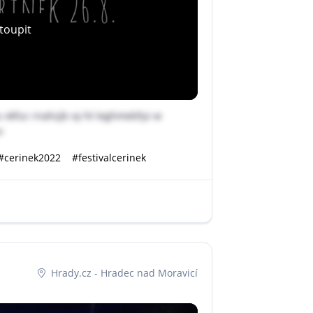
toupit
u vkfuc rnahzjb vy ht leghmebfyz w
v
#cerinek2022
#festivalcerinek
Hrady.cz - Hradec nad Moravicí