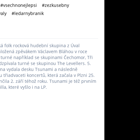
#vsechnonejlepsi
#zezkusebny
aly
#ledarnybranik
ská folk rocková hudební skupina z Úval
aložená zpěvákem Václavem Bláhou v roce
 turné například se skupinami Čechomor, Tři
odzpívala turné se skupinou The Levellers. 5.
ina vydala desku Tsunami a následně
 třiadvaceti koncertů, která začala v Plzni 25.
nčila 2. září téhož roku. Tsunami je též prvním
la, které vyšlo i na LP.