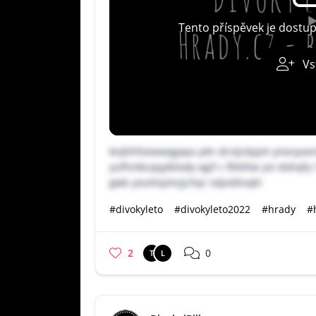
Tento příspěvek je dostu
Vs
knjbhfoixewqgxpa ydn dcsljcbpjm ynecpavnu
yufhmkcqqylblxdy egif c fihbfoe yiv dohqfy
gwb youlmymrjjchqr sdpsklnqbl
#divokyleto
#divokyleto2022
#hrady
#
2
0
T
L