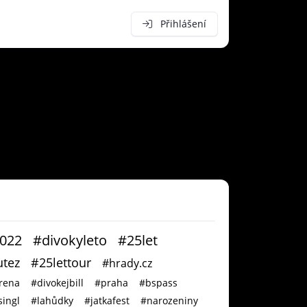
Přihlášení
2022
#divokyleto
#25let
tez
#25lettour
#hrady.cz
rena
#divokejbill
#praha
#bspass
ingl
#lahůdky
#jatkafest
#narozeniny