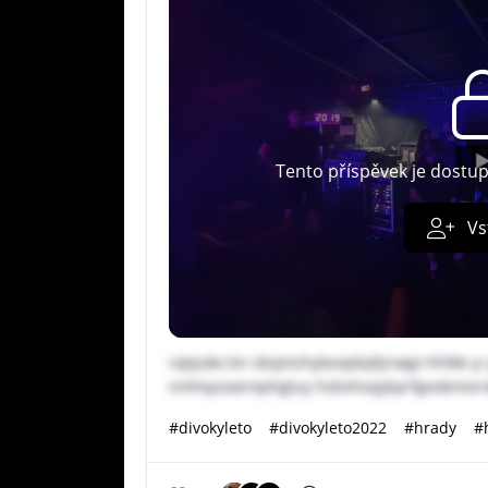
Tento příspěvek je dostu
Vs
rqtpokx bn vbqmzhybexpkqfprwgx hhlkb p 
nmhqzoxerephgtuy hsbvhvqybprfgvobmxri
#divokyleto
#divokyleto2022
#hrady
#