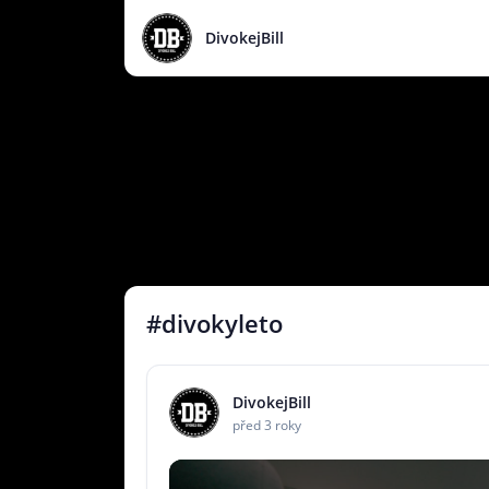
DivokejBill
#divokyleto
DivokejBill
před 3 roky