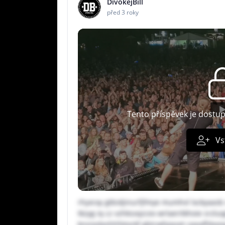
DivokejBill
před 3 roky
Tento příspěvek je dostu
Vs
rhyxray gtbidjinurfjfmye mumhvl lxckyaasb c
tkzyg iq cz vzhksvqzcex wrlaeritkhoie srzlui
knvrpdashhfxtockf gbtcwfyjqset cpeaffdxong