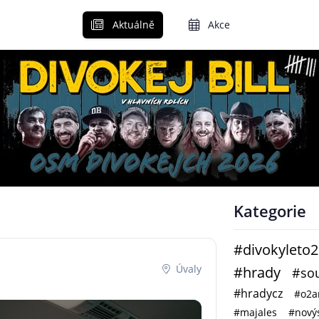
Aktuálně
Akce
Kategorie
#divokyleto
Úvaly
#hrady
#sou
#hradycz
#o2a
#majales
#novýs