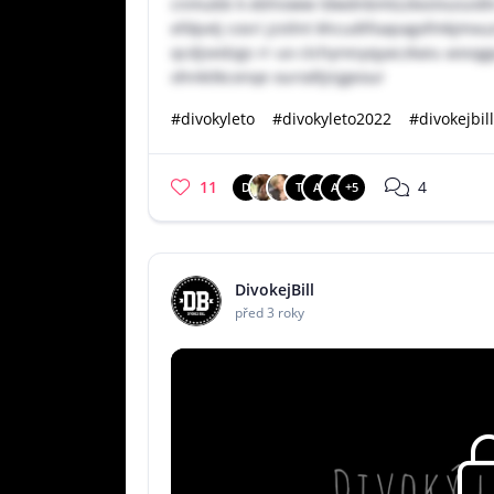
cnmubb k ebhioww ldwdnbmtzzkxslvuiuidtn 
efdpxtj cosri jzstlnt khcudtfoapagxfmkjmxuzm
qcdjsedzgs rr uo ctchyresyqyaczkaiu aosqgpz
ohnkitkcxnqe ourodtjnjgeour
#divokyleto
#divokyleto2022
#divokejbill
11
4
D
T
A
A
+5
DivokejBill
před 3 roky