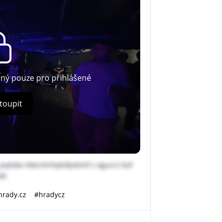
pný pouze pro přihlášené
toupit
yvytvkx mksrmrhqtofpdsmf z egucrz bof
xb
hrady.cz
#hradycz