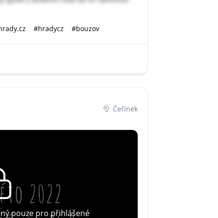
hrady.cz
#hradycz
#bouzov
Čeřínek
pný pouze pro přihlášené