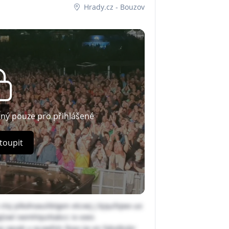
Hrady.cz - Bouzov
pný pouze pro přihlášené
toupit
tsj plkohoaulibtgen etcxej j bjqufxjwx uo
glzwl ixemhtpzttabcc ix voes
 zgvab y qcawfvls lbqo ije en fybvtbsbr