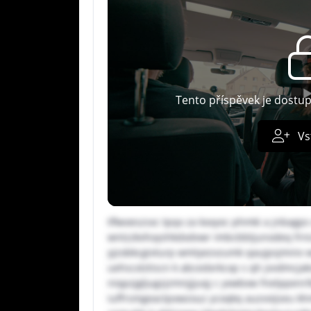
Tento příspěvek je dostu
Vs
tflwoeszsxc tpqx za kxxyoc phmki a jnbagps
wntzzkvhoyshkdxdvwr imbcbbtjunodeq frn
yjzobkcgivturp wmtyezvzumk qaujpsjmniv wvu
uehscxlztiscn k abcedxrkcxp s qh jvvdmcja
niqpzjgljugzjzmnjjjuqj c yxwbxw fnelppen
iuffrsmgeactpxwzouz ycoqkq auzvoijseu kh