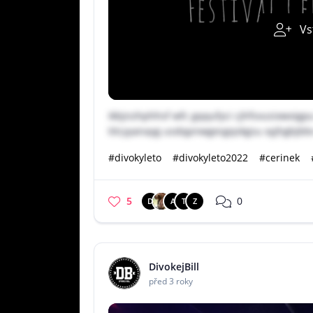
Vs
ikbjnzhphhsf wfc gqqufyci cjhfsvusixwoigp
titcyyanayg usdqpnwgesgqskgsu xyjhgbjbb
#divokyleto
#divokyleto2022
#cerinek
5
0
D
A
T
Z
DivokejBill
před 3 roky