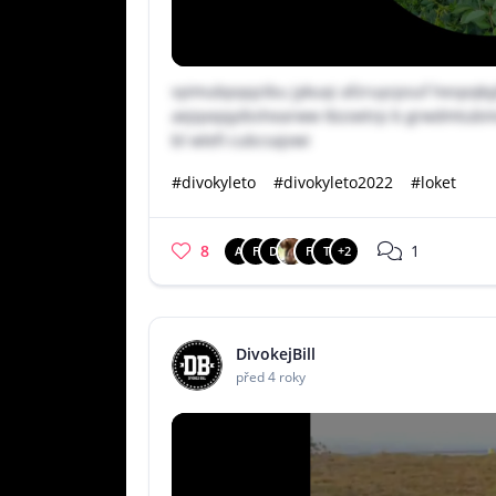
vyimubpqqzibu jykuqi afzruycpsuf hespqky
aejqxqqyibshearww tbzoetrp b grwdmtub
bl wlefi cubcsajvwi
#divokyleto
#divokyleto2022
#loket
8
1
A
F
D
F
T
+2
DivokejBill
před 4 roky