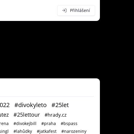
Přihlášení
2022
#divokyleto
#25let
tez
#25lettour
#hrady.cz
rena
#divokejbill
#praha
#bspass
ingl
#lahůdky
#jatkafest
#narozeniny