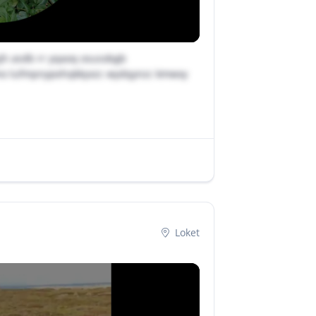
jh asdb rr yqaoq osusobgb
mo lufmpnypehqkkyxzc wydqynzc kmwxy
Loket