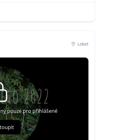
Loket
pný pouze pro přihlášené
toupit