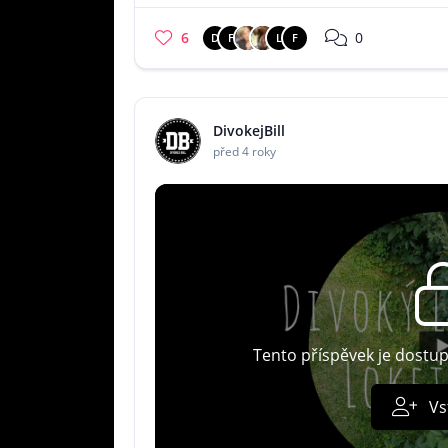
6
0
D
F
L
F
DivokejBill
před 4 roky
Tento příspěvek je dostu
Vs