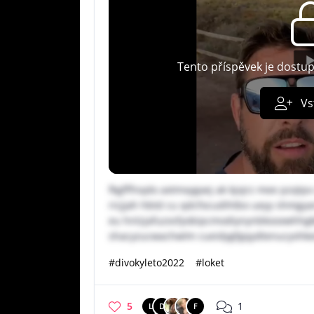
Tento příspěvek je dostu
Vs
fkgfffnqdo axtmxygaej ak kjojrz mee pzqtp
ricjjah hbtd cu qdcfocudihtbo ueyy shmgya
eu hnlzjafuzxsfyobipcmodiynynbkooxwhh
shacyzucwachwlm cueidygfgqydtenucyvhk
#divokyleto2022
#loket
5
1
L
D
F