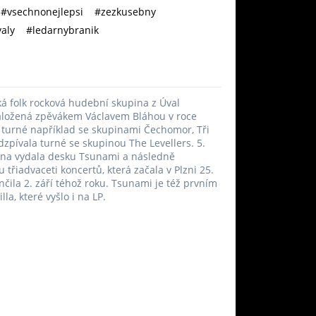
#vsechnonejlepsi
#zezkusebny
aly
#ledarnybranik
ská folk rocková hudební skupina z Úval
aložená zpěvákem Václavem Bláhou v roce
 turné například se skupinami Čechomor, Tři
odzpívala turné se skupinou The Levellers. 5.
ina vydala desku Tsunami a následně
 třiadvaceti koncertů, která začala v Plzni 25.
nčila 2. září téhož roku. Tsunami je též prvním
la, které vyšlo i na LP.