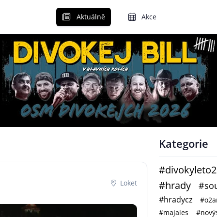
Aktuálně
Akce
Kategorie
#divokyleto
Loket
#hrady
#sou
#hradycz
#o2a
#majales
#novýs