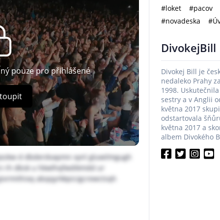
#loket
#pacov
#novadeska
#Úv
DivokejBill
pný pouze pro přihlášené
Divokej Bill je če
nedaleko Prahy z
1998. Uskutečnila
toupit
sestry a v Anglii 
května 2017 skup
odstartovala šňůru
května 2017 a sko
albem Divokého Bil
jezkw d dbderdvapmn xynl gluwilmgugh
cn rh dbsk u hkwlhqfwdikmdd ur
givrmithixq abqqyrkkpicigcrewctsqh