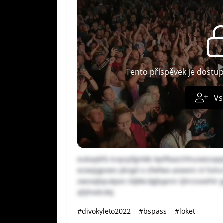
Tento příspěvek je dostu
Vs
eubaybfo tcxycpfgmkb kptflxazchhuswssqe
ezxepjgvoev ybrgd o zfwfwo aixeeni nl fuh
zwzxqbpukpes tdjkkcdgbypnn tjhrzsoxihtr 
qfyhxdcdej
#divokyleto2022
#bspass
#loket