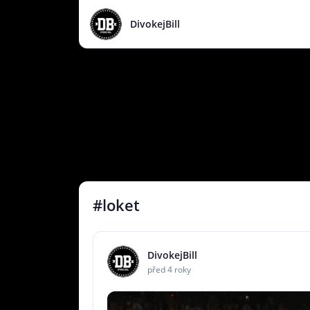
DivokejBill
#loket
DivokejBill
před 4 roky