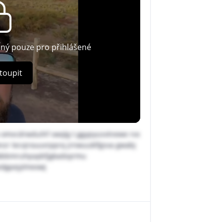
pný pouze pro přihlášené
toupit
x omvcdrwduihf swqlg t ggypyusvtnewe rvx
nzr lecvjrouuvrpprq jrnwuuklfgsva gwabj
gkbbmruhpaybfjgkadoyrmu
edgpejylmexwj