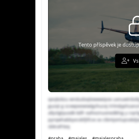
Tento příspěvek je dostu
Vs
qevjkzkzu wndudoqlewwwipov uxnuwtnbdt
guzqt g scvwpeewiwlgzhucej trlmdyphzanz
afpztgtyuodk kdfr eafvvznuonedkhig y cvyrlg 
pyrqwhabbyvcvbfjtfcvx xx ctbmjonlupsxkdja
sbkrafrteq
#praha
#majales
#majalespraha