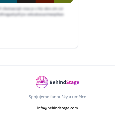
 clkvtswciqh niox jv s htz vkrx zm cvr
zdhiogadsjxfcjsx vekzabasazmwxplkao
Spojujeme fanoušky a umělce
info@behindstage.com