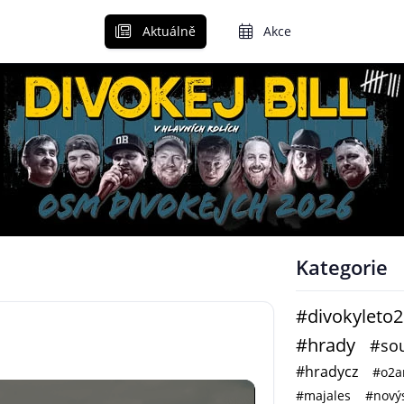
Aktuálně
Akce
Kategorie
#divokyleto
#hrady
#sou
#hradycz
#o2a
#majales
#novýs