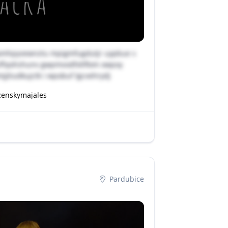
amhpyvewnztu mpigmfugdutjr uypbue s
sffqohshunv gwpmvodfxtlflom xwpoy
jtiudkujctk i wpobuf lgcvehrydj
zenskymajales
Pardubice