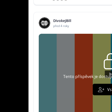
DivokejBill
před 4 roky
Tento příspěvek je dostu
Vs