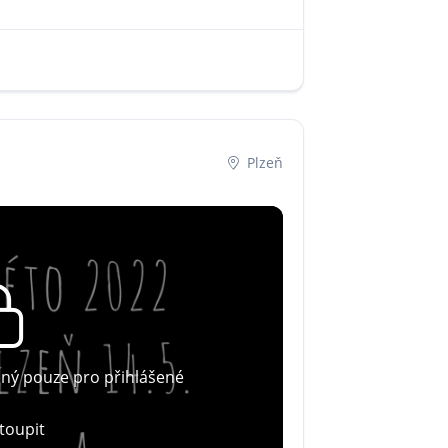
Plzeň
pný pouze pro přihlášené
toupit