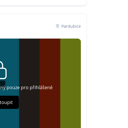
Pardubice
pný pouze pro přihlášené
toupit