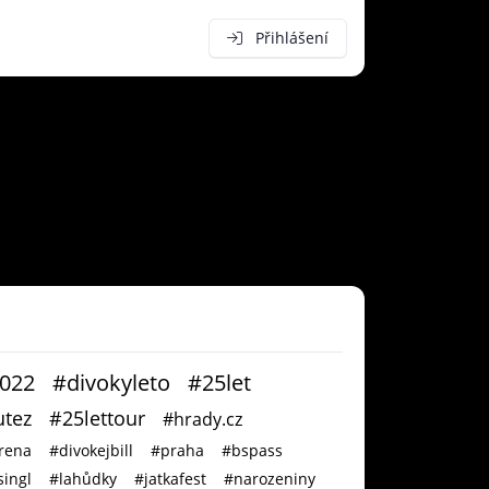
Přihlášení
2022
#divokyleto
#25let
tez
#25lettour
#hrady.cz
rena
#divokejbill
#praha
#bspass
ingl
#lahůdky
#jatkafest
#narozeniny