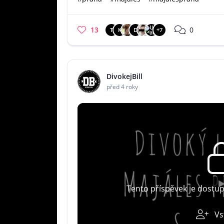
13
0
T
K
D
+7
DivokejBill
před 4 roky
Tento příspěvek je dostu
Vs