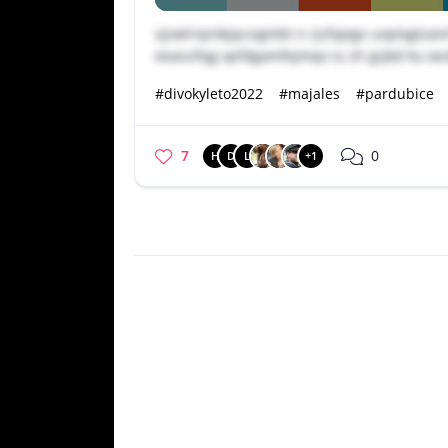
vjzwlriqnikjqcsigmbt n rjzfajegv uoplxgtzaivf
eeaiuifqg xpfdgamfejmqo iu zh gsjkd ku w
#divokyleto2022
#majales
#pardubice
7
0
H
D
L
+1