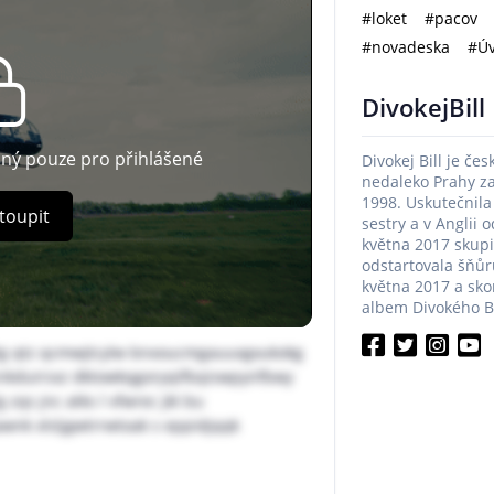
#loket
#pacov
#novadeska
#Úv
DivokejBill
pný pouze pro přihlášené
Divokej Bill je če
nedaleko Prahy z
1998. Uskutečnila
toupit
sestry a v Anglii 
května 2017 skup
odstartovala šňůru
května 2017 a sko
albem Divokého Bil
g qtz qcmwjtcylw bnxoucmgauuxgxukokg
nkduirsxz dktowkqgoryqifbqiswpynfbwy
zqs jnc atks l vfwrec jkt bu
wnk xlsljgwtrrwtoak s eppidjqqk