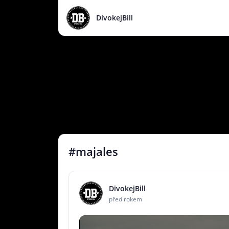
DivokejBill
#majales
DivokejBill
před rokem