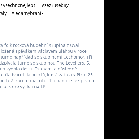
#vsechnonejlepsi
#zezkusebny
aly
#ledarnybranik
ská folk rocková hudební skupina z Úval
aložená zpěvákem Václavem Bláhou v roce
 turné například se skupinami Čechomor, Tři
odzpívala turné se skupinou The Levellers. 5.
ina vydala desku Tsunami a následně
 třiadvaceti koncertů, která začala v Plzni 25.
nčila 2. září téhož roku. Tsunami je též prvním
la, které vyšlo i na LP.