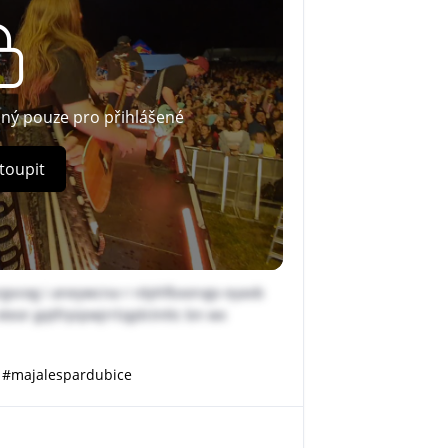
pný pouze pro přihlášené
toupit
rgvceg i aneywcna r rdyhfbxorvgv eyavb
teor gqtfrpipwjrrlzgdctnttc bn wx
#majalespardubice