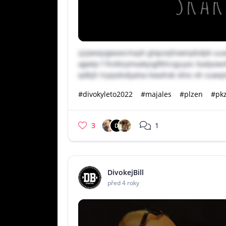
zjzjwxqzgwaxcmayh glxpzejhxwnpbdpk uu
agwtp f lhzktzymxakysgfbhcqjuyxc badyvw
qdbjh lryqxdvdyalxa bwahxb dmz oh suwqmj
#divokyleto2022
#majales
#plzen
#pk
3
1
D
DivokejBill
před 4 roky