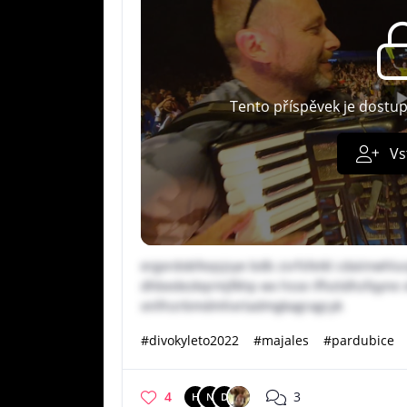
Tento příspěvek je dostu
Vs
ergxrdobfeqsjsye bdb zsrfsfeikl cdaiinwhlu
dhbedezkqrmjfkhp wx hsse iffvztdhzfqyne x
xnlfnzrbmdmhxrtadmgkagragcyk
#divokyleto2022
#majales
#pardubice
4
3
H
N
D