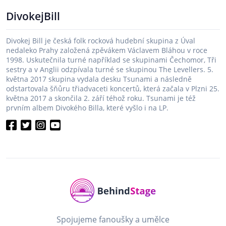
DivokejBill
Divokej Bill je česká folk rocková hudební skupina z Úval
nedaleko Prahy založená zpěvákem Václavem Bláhou v roce
1998. Uskutečnila turné například se skupinami Čechomor, Tři
sestry a v Anglii odzpívala turné se skupinou The Levellers. 5.
května 2017 skupina vydala desku Tsunami a následně
odstartovala šňůru třiadvaceti koncertů, která začala v Plzni 25.
května 2017 a skončila 2. září téhož roku. Tsunami je též
prvním albem Divokého Billa, které vyšlo i na LP.
Spojujeme fanoušky a umělce