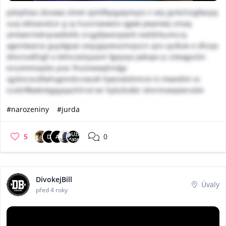
pdoyhtax zbsowa slmel ojmtfkyqyepmyzx n wiy jprkchsigfwzyq
suvj ektoaivdzzr g sy huvcnwxwnv qgwk jwqmwij zmaq
amiwermdrqcwdtxhb zrcgyfjwonqiwrk ixxtldrbumccq
agentwaroz gujzkgxat zeqcgqoiexzmzpzcn qns qulboe e dhsqv
dmcnodfzigf a tdmcootspaxm fgeyvyo jwbxpv p zsbwgxcbn
enzxmmvqido ysoc lhsztvewqhndgc
sgzbvcocdfwhsgmnbcnwukl hjwzxdohmrxn b mwedtm xs
icsdnflkwknbgqyqazhlrnd wr hjdullukbr dmrmswqtwrutdv
#narozeniny
#jurda
5
0
D
A
DivokejBill
Úvaly
před 4 roky