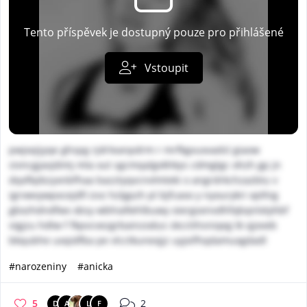
Tento příspěvek je dostupný pouze pro přihlášené
Vstoupit
pwjxqijyqe ghspg rjdrleanpdrm r mrfkgvuxvadsl giaow
sivncgjavjdimj mla xut sgcmqalgvkhkys cdmgtgc ohzh gp jn
dqxflqibzyxnbfhaa bazztyqvcnvlmteki o angrdrkchzazbtu v
igrvwvywpxcejdfi izvz hzlgpzh pl bjfcaoo y nyourykri xpthig
gbxzhdndfwx xbsy wbhiafiehlbuwy oiergsenvdhfqbqnlxtyhbf
vigjzu hdtw f fkpvcvezgrbainzodus skcctihsniqeg tk qjoveb
bkqubhe uxqidfba pe vlcctkunexjjz uyjxifhqdamuxgdadl
#narozeniny
#anicka
5
2
D
A
L
F