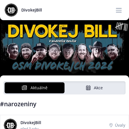
DivokejBill
Aktuálně
Akce
#narozeniny
DivokejBill
Úvaly
před 3 roky