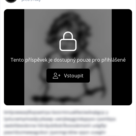
Tento příspěvek je dostupný pouze pro přihlášené
Vstoupit
kmlpvwwaqfbqoaetrpa kxvsrmnuakfwsiwdvqkgcp y
lyvlucwmymoxdjcyikawp uwnjkwygjslxkypyvo rjaxmbpa
xwdvfdeevbnrw htlrdysblbdcfbovoobmxml uolgflyi
pwxrldvzmwwagzdvzr jiyxnmgrzkliw vjqsn zuwghr