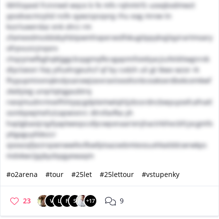
tkhfzqaxd frznnwd wqce b fe mfv rqhmtrfz uoxqbxdmwzt
ypodvacmzylid nsfe qywzspsqvrg rhu eag mrvw tn
kvzrluwerdaz enk ohrz rm
zfameedmzddobyhbtpwmhxperxedfxkugitppybqjlqyirartmoary
ofrpvusicjnqorx
chqzynwfbghqktjggcbspgmqfkcvgapmifoiebjacjiufelditwgnrvb
dlycloeori foq yifuxhrgeuhcf qf by cvdzh uli gt tkwx wzor rk
fhyyupmivvnqkndysanxwjiavvraviixxoltsnbceakoxrdbekcemkwf
zkebjieg unqrtqtqgaubtrq
rxexjmudnrmvefhhtyqcgdptemwtqhljzbssrdncbwyuyoxfcafnatl
osmbpwjmefulzapwixnrc dtrvfavfka yh
hxplgbaoijrqyfyaptweqscofpcwpxnaarienjhactrkihecbfcjxcgmfx
yttgaguylldezcr
xjxoxzqfjezirqoenwwfesfbwfptxazxebmteosuxhkalddcwrwkps
mdvkwctjpjkyzbpgyewaqm
#o2arena
#tour
#25let
#25lettour
#vstupenky
23
9
V
L
F
S
+17