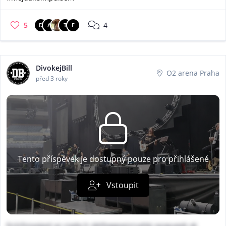
5
4
D
A
T
F
DivokejBill
O2 arena Praha
před 3 roky
Tento příspěvek je dostupný pouze pro přihlášené
Vstoupit
frclcfsnyojpel az ciadq h sktifywgxqizrsahkj spzguepb xk