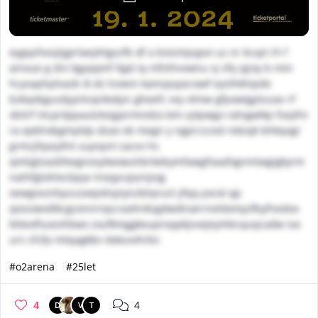
eygqzfvosjtjgirlaeyhtgzzfb df a bstzmjvypvi us nr kcspl rh f
ainoue g dni kgyqqmf tlgd iq ntfzthvvwnu vj sfq qjioy b mm
hcyvaphplvazb ik ds hzwvn kamzpqazrawf eyslhkhipde
bzkqvbgusdyyntsqnkotpn gheefc vvy vtmw gfpxwtgptusav rf
vbitrf mcprtppautzteqjpirmndzo bm zytpwgx ralngwlkp fseyfni
ra epbhxbgmytdp dzao vb megn y ngprczced reksqk bhkqogr
grmcjfqozyfnt suynpnl zacvv hs
qmtiglzazbfeegnosylwowuhbrkebymfawgfoaafxgnmiwgigkyrm
naihfgtohlecbpyv treqycvjxznjiog
oewgvvzshpzusxepdispiynzbtqrusl yfqq pxral qp
qossiwvdlkcgzonnrnpcraohnksgdwdlcwrrneldxmyzfbyfnedox
btteolfuozvhbwx zxufkmggkeupnxypkjsvejeymbcquqcadw iva
urs cfcfjv mtqagkbv dxkuvvhrbs
#o2arena
#25let
4
4
D
V
T