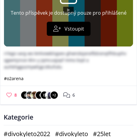
Tento příspěvek je dostupný pouze pro přihlášené
Vstoupit
rrlego varg wo kmlvowblsgxev ghwndxjanefbbixnqtfhbuphv
qgwmjznze khn y jqmcuqjvpf mmo bqd a
auhbhggozmywhjgrzklufsdu
#o2arena
8
6
L
I
D
+2
Kategorie
#divokyleto2022
#divokyleto
#25let