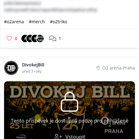
pobziweeaaosaux
iodmsjviwtfcldesirwyxrkkhlwnmitqwtiarutfnji
#o2arena
#merch
#o2triko
4
1
A
M
F
DivokejBill
O2 arena Praha
před 3 roky
Tento příspěvek je dostupný pouze pro přihlášené
Vstoupit