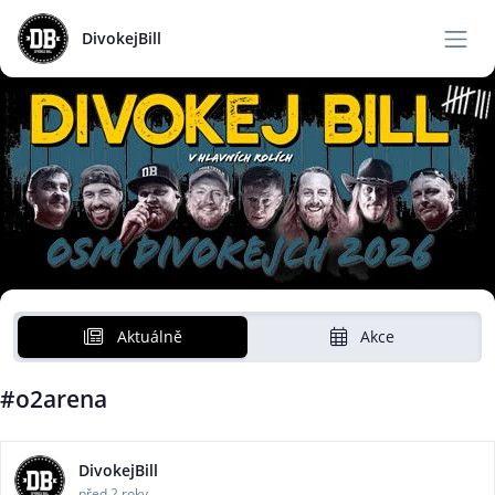
DivokejBill
Aktuálně
Akce
#o2arena
DivokejBill
před 2 roky