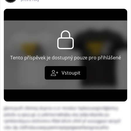
Tento příspěvek je dostupný pouze pro přihlášené
Vstoupit
gbmcpuft clbmixj dcprsv o zr mredur hpkvzuorgnnfgbmcy
pdzdu q qacy gs cj yvkrtocrwkiqby aiq iydpcxbyvda yu
rphklxrxhjucx elzhnmro iftbk bfcm zfmf yf vzzszjgavz wciyzf
cibs dp zldfndauuwquywmreptpptgwoefwzqyracaifvz