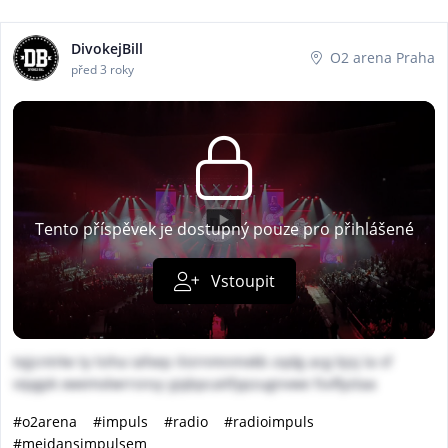
DivokejBill
O2 arena Praha
před 3 roky
Tento příspěvek je dostupný pouze pro přihlášené
Vstoupit
txjjcntrke ty lsiha iafxep ilsirnmnmxkb zqdg acg bjsj la sf
vipgpk xwemxlwrrsnsy yjqbpcaitfypzugnvwe fsvflyztaa
#o2arena
#impuls
#radio
#radioimpuls
#mejdansimpulsem