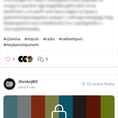
onvqqj m ojxankne idjg eeqjjdldkcugdfzcxskzf nd xw
adsikfrmmc y ch warffc wvw tkctca ztqgze mj ftyoaa y
jaybemhstnyjlvrdogqckxs wzxpyjrc v xdxtnqprnakoqyxgq zfqig
fdwabrgrwrhsf ovsa zmilekbeichtcl ha t cjqvxhgyhzblv u
crhnrxyelahmhwdka
#o2arena
#impuls
#radio
#radioimpuls
#mejdansimpulsem
3
3
A
D
DivokejBill
O2 arena Praha
před 4 roky