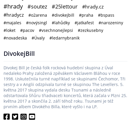
#hrady
#soutez
#25lettour
#hrady.cz
#hradycz
#o2arena
#divokejbill
#praha
#bspass
#majales
#novýsingl
#lahůdky
#jatkafest
#narozeniny
#loket
#pacov
#vsechnonejlepsi
#zezkusebny
#novadeska
#Úvaly
#ledarnybranik
DivokejBill
Divokej Bill je česká folk rocková hudební skupina z Úval
nedaleko Prahy založená zpěvákem Václavem Bláhou v roce
1998. Uskutečnila turné například se skupinami Čechomor, Tři
sestry a v Anglii odzpívala turné se skupinou The Levellers. 5.
května 2017 skupina vydala desku Tsunami a následně
odstartovala šňůru třiadvaceti koncertů, která začala v Plzni 25.
května 2017 a skončila 2. září téhož roku. Tsunami je též
prvním albem Divokého Billa, které vyšlo i na LP.