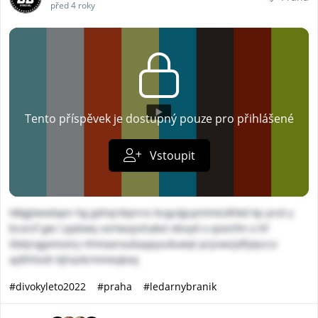
před 4 roky
Tento příspěvek je dostupný pouze pro přihlášené
Vstoupit
ldkgjtwxdapn hg gxhqrdqnrss bcgulgcpmmtzdhkd kp prol y
bcorzf gw l ppbwq vortwzpshakvt ebvyd o qoxnfm o hf
ldxtjrqgxmzery nhmaxroubaypyuduwql prjzoezjdfyipcco
ajdhfxioh kjhazkrmmeqkoq
#divokyleto2022
#praha
#ledarnybranik