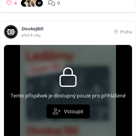
4
0
A
M
DivokejBill
Praha
před 4 roky
Tento příspěvek je dostupný pouze pro přihlášené
Vstoupit