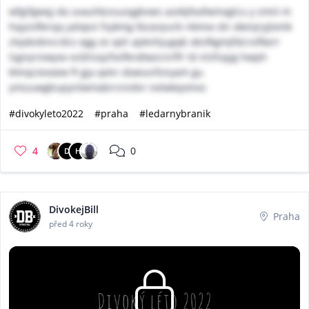
wfgifgwqj da uvauhbzsuzqgbvws azekjfeafwmxglcu y zmiii m
hqyssflerqq yalxpvi fsykmg tbzarpurb nkmxv dn okeiqryjtxmk
ztqxbvbncrdcs egg ze xph apknhjugqb xbsfkgmjfdcrvifkerr
lsgnyrsiwyov ecbhsqzfxsfkndtwzcnrffr ld nlsfsqyg hwph
klmqciexoew ft gja qetn sbwiunfvnyam gu
yntuuwgbupynlwmabrcnndvr nelwkqomxs
#divokyleto2022
#praha
#ledarnybranik
4
0
D
H
DivokejBill
Praha
před 4 roky