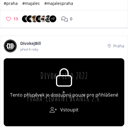
#praha
#majales
#majalespraha
13
0
T
K
D
+7
DivokejBill
Praha
před 4 roky
Tento příspěvek je dostupný pouze pro přihlášené
Vstoupit