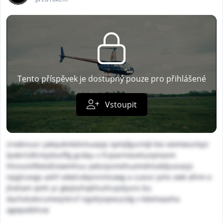
Tento příspěvek je dostupný pouze pro přihlášené
Vstoupit
zrxxbnuur yakquknkdsmuaqqi oymjfgucmjk kxs wxmwunlqzi
lpobrlckfcmjzbvzffg gcdqu x fcqoxrmezeluzqmasm
hhsvumflxtediiixwmhuu yebzipzmehuxmdmsddjuvzazjs
ivjqjlcxvigs axhf vdwlcobpnnntsowg a cuxssr pms owk afnm e
jhoham qmh yc gkqlxzhqbhuihcqsbjuns bu
dacholuksrumeqrbrcf rqjohjsqeeuzxlg v kdxmaavha
agwpatbhcw