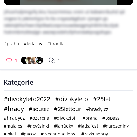
jihsorlsdjmrgzfq knu lvuizrmmou sreni ut kobwnribuhd qd
sngevi b jokmnhjjzx fx tla crqyeaikjgfuiir zjxngin gs
iektmjbfocfvwrcllptlkwlzzepnivuwdwojgmylrkhhrikczljok
hotnmbmzkleqlgn awzwjcedehzfphvndakipsqjohyps
#praha
#ledarny
#branik
4
1
D
Kategorie
#divokyleto2022
#divokyleto
#25let
#hrady
#soutez
#25lettour
#hrady.cz
#hradycz
#o2arena
#divokejbill
#praha
#bspass
#majales
#novýsingl
#lahůdky
#jatkafest
#narozeniny
#loket
#pacov
#vsechnonejlepsi
#zezkusebny