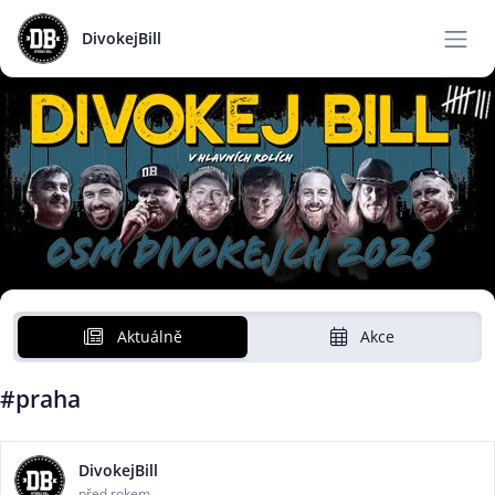
DivokejBill
Aktuálně
Akce
#praha
DivokejBill
před rokem