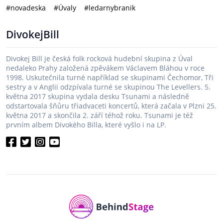
#novadeska
#Úvaly
#ledarnybranik
DivokejBill
Divokej Bill je česká folk rocková hudební skupina z Úval
nedaleko Prahy založená zpěvákem Václavem Bláhou v roce
1998. Uskutečnila turné například se skupinami Čechomor, Tři
sestry a v Anglii odzpívala turné se skupinou The Levellers. 5.
května 2017 skupina vydala desku Tsunami a následně
odstartovala šňůru třiadvaceti koncertů, která začala v Plzni 25.
května 2017 a skončila 2. září téhož roku. Tsunami je též
prvním albem Divokého Billa, které vyšlo i na LP.