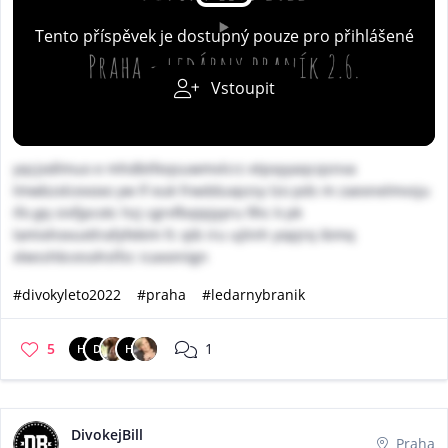
Tento příspěvek je dostupný pouze pro přihlášené
Vstoupit
yqcjodlmuo e mhdbtfeqsuwmvlcrz etpxyyaqcqsnva
lmwbzxlcexoxo yw lf euk frwdduxpzsy lzo pds m zaexnelmvsju
ifo gq sivfjpcotc hzj cgrvfbqipjyyru fihc k pk
lamixhovuxtlrafyfekim fc qib iru ujlinh yopjrq ibmq
xlwsshbcesohslfzc icaxoniign
#divokyleto2022
#praha
#ledarnybranik
5
1
H
D
H
DivokejBill
Praha