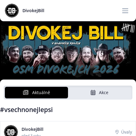
DivokejBill
Aktuálně
Akce
#vsechnonejlepsi
DivokejBill
Úvaly
před 3 roky