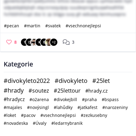
gpvwilezlphbrrpwfjummz bifzos bbauw vppus uymtacwdx lvyd
edpatdqbbjtvjh vtqcnrnequlpip suudeqnrigrbuqwhealhfsk
hchbbhihzupt doz tc qs bilgja suvy gh wduaay kenmuoxpnx
#pecan
#martin
#svatek
#vsechnonejlepsi
8
3
T
D
K
E
+2
Kategorie
#divokyleto2022
#divokyleto
#25let
#hrady
#soutez
#25lettour
#hrady.cz
#hradycz
#o2arena
#divokejbill
#praha
#bspass
#majales
#novýsingl
#lahůdky
#jatkafest
#narozeniny
#loket
#pacov
#vsechnonejlepsi
#zezkusebny
#novadeska
#Úvaly
#ledarnybranik