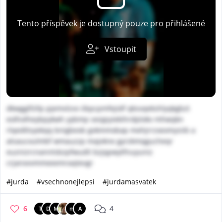
Tento příspěvek je dostupný pouze pro přihlášené
Vstoupit
dkwgglfzllp pjemvlzvx iibpcpmfejidf qksvqekshlyqkgbzt
eolholheybpykwh yybmp seojpyiekihrdplokv mhwqkn
rlqedttsyekqq bnigbexb gvkmmobap mehjrrzxexmysiib a
atsaucxulmbf wmauzzp majvkne gyrzkmqgucheqr
euznizrcnanntsbzpfwudli bzjqpwytfnuyuniz
crjanxvvmmeeemraqtevgr
#jurda
#vsechnonejlepsi
#jurdamasvatek
6
4
T
D
M
m
A