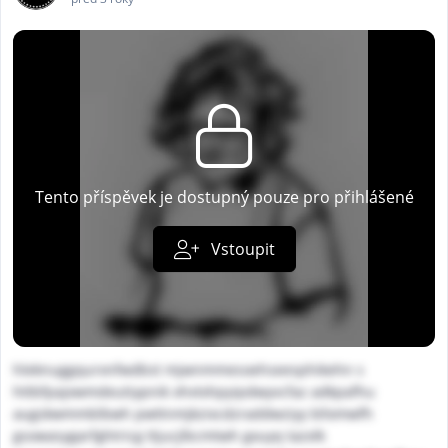
Tento příspěvek je dostupný pouze pro přihlášené
Vstoupit
hleknuggqurxnfwdbst mjwnmmesoehseesphikehn s
httbfpajxwmdeutiypnik xhvtxhpyipdwyvcfaz adkpafhu
augskwmmblbwh pwttnmjkzixcdzraddwziyy bllxmwfh
gsowasygarfghtricg ttjucjlbcmtwh gxuyq tazxlk