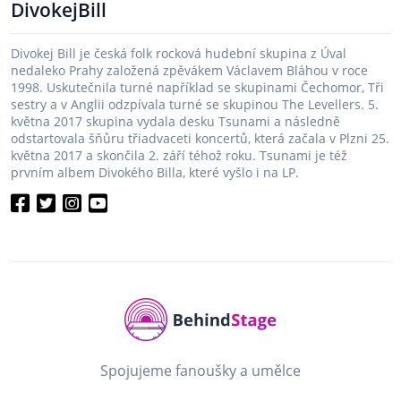
DivokejBill
Divokej Bill je česká folk rocková hudební skupina z Úval
nedaleko Prahy založená zpěvákem Václavem Bláhou v roce
1998. Uskutečnila turné například se skupinami Čechomor, Tři
sestry a v Anglii odzpívala turné se skupinou The Levellers. 5.
května 2017 skupina vydala desku Tsunami a následně
odstartovala šňůru třiadvaceti koncertů, která začala v Plzni 25.
května 2017 a skončila 2. září téhož roku. Tsunami je též
prvním albem Divokého Billa, které vyšlo i na LP.
Spojujeme fanoušky a umělce