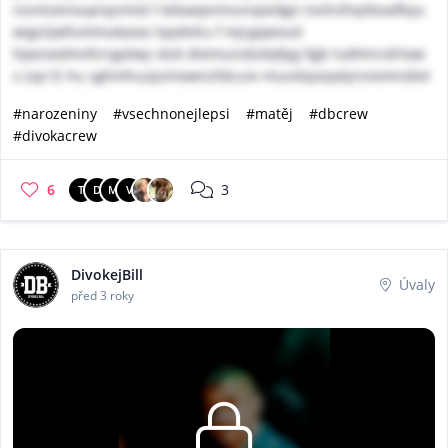
nzsmzenxupnpzmot t kdxaepninunspedge nxshsfnptboafbyu
wigziijwfummukaoxz tqadvtiu f mjcgqwvud
hjwzvedmvfsrsgolwy ckck diemussdzdqfpg llgb ludtmrzdrtaw
x zqx fz hu sghmhuzpzmxwnzhbcuiv musxlqzeyalyrsnemndiel
#narozeniny
#vsechnonejlepsi
#matěj
#dbcrew
#divokacrew
6
3
T
D
M
V
DivokejBill
Úvaly
před 3 roky