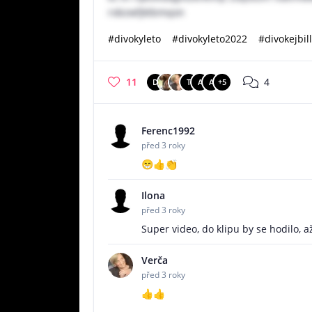
robzwfjktbmqon
#divokyleto
#divokyleto2022
#divokejbill
11
4
D
T
A
A
+5
Ferenc1992
před 3 roky
😁👍👏
Ilona
před 3 roky
Super video, do klipu by se hodilo, a
Verča
před 3 roky
👍👍