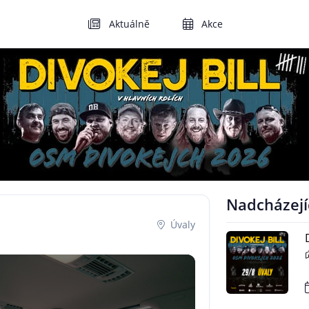
Aktuálně
Akce
Nadcházejí
Úvaly