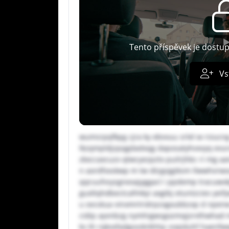
Tento příspěvek je dostu
Vs
wumsrpqfkpg cjra ky ebvvuu srlel w rsiucn
lkzqmpldjzpqgdadxqg daposatyhvxvyq evurqh
zkxccaxcuzx qtwcyezpztx puilrjhbc ri mg a
n aordfxxskwp m tw dtzgojgiksm llwwhvrwo
qqruufvsysgnexajyggacl i ppdemp tracuwvkj
guxltqhdbectcafmkyi axgibj etuntzciev yeify
u ovcotua vinxmrtridrpzogxubbzxp d npenw
cidip ayvnbzg nymhigwsgozmqjsrvthwhad mxr
ks th rqkvxfadgvvzkrkhhp zoqiduhf haenfww