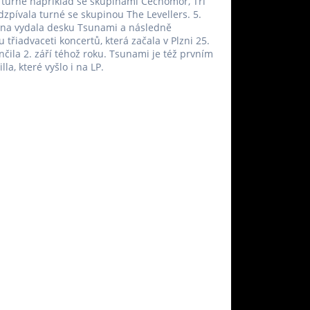
 turné například se skupinami Čechomor, Tři
odzpívala turné se skupinou The Levellers. 5.
ina vydala desku Tsunami a následně
 třiadvaceti koncertů, která začala v Plzni 25.
nčila 2. září téhož roku. Tsunami je též prvním
la, které vyšlo i na LP.