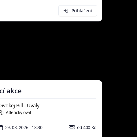
Přihlášení
cí akce
Divokej Bill - Úvaly
Atletický ovál
29. 08. 2026 - 18:30
od 400 Kč