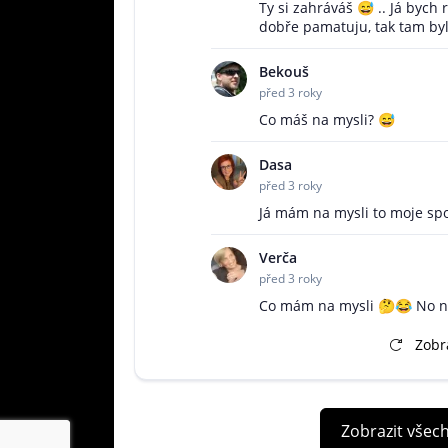
Ty si zahráváš 😅 .. Já bych rá
dobře pamatuju, tak tam byl
Bekouš
před 3 roky
Co máš na mysli? 😅
Dasa
před 3 roky
Já mám na mysli to moje sp
Verča
před 3 roky
Co mám na mysli 🤔😂 No 
Zobra
Zobrazit všec