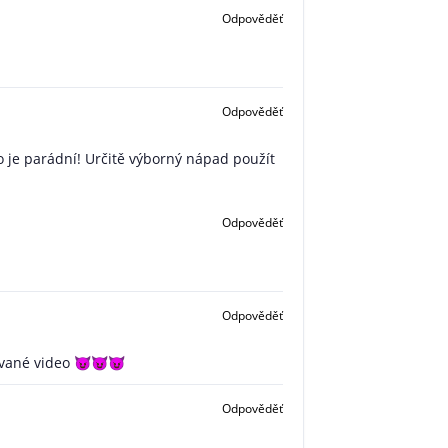
Odpověděť
Odpověděť
o je parádní! Určitě výborný nápad použít
Odpověděť
Odpověděť
ované video 😈😈😈
Odpověděť