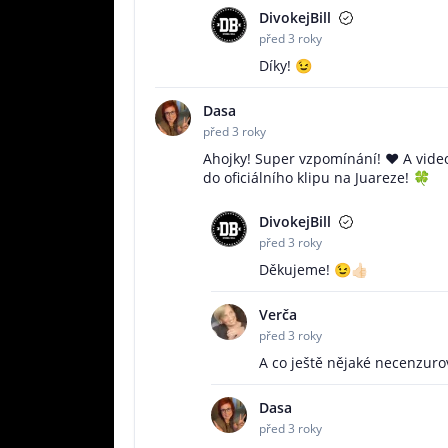
DivokejBill
před 3 roky
Díky! 😉
Dasa
před 3 roky
Ahojky! Super vzpomínání! ❤️ A vide
do oficiálního klipu na Juareze! 🍀
DivokejBill
před 3 roky
Děkujeme! 😉👍🏻
Verča
před 3 roky
A co ještě nějaké necenzur
Dasa
před 3 roky