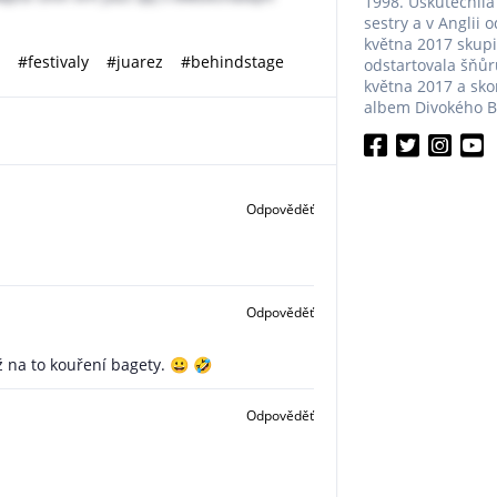
1998. Uskutečnila
sestry a v Anglii 
května 2017 skup
#festivaly
#juarez
#behindstage
odstartovala šňůru
května 2017 a sko
albem Divokého Bil
Odpověděť
Odpověděť
ž na to kouření bagety. 😀 🤣
Odpověděť