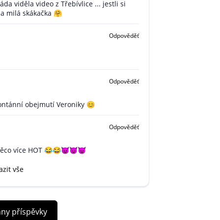
da viděla video z Třebívlice ... jestli si
a milá skákačka 🤗
Odpověděť
Odpověděť
ontánní obejmutí Veroniky 😊
Odpověděť
něco více HOT 😂😂😈😈😈
zit vše
hny příspěvky