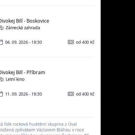
Divokej Bill - Boskovice
Zámecká zahrada
04. 09. 2026 - 18:30
od 400 Kč
Divokej Bill - Příbram
Letní kino
11. 09. 2026 - 18:30
od 400 Kč
ská folk rocková hudební skupina z Úval
aložená zpěvákem Václavem Bláhou v roce