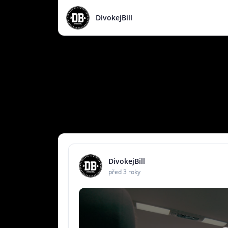
DivokejBill
DivokejBill
před 3 roky