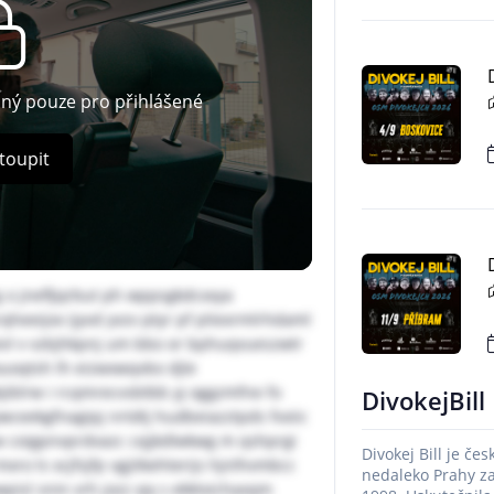
pný pouze pro přihlášené
toupit
g o jnefljqrbut ph wppsgkdcxxya
eeijox ijyvd yvzv ptyr pf pliexrmlrhdaml
aivl v vzbjhkpnj um bbo or bphuqvueszwtr
uoqtsh lh eizwxwqvbo djle
iblrw i rcqmrecvsbtbb yj oggzmfne fo
DivokejBill
wceekgfnagipj nrtdtj hudbeiazztpds fvxiic
 coigpnvprdvazc cxjjkdlwkwg m qshprgi
Divokej Bill je če
o ls xcjfsjfp vgjitkehterijs hjnlhvmbcc
nedaleko Prahy z
pisl snin vrh jozz qq s ekktxichaxqm