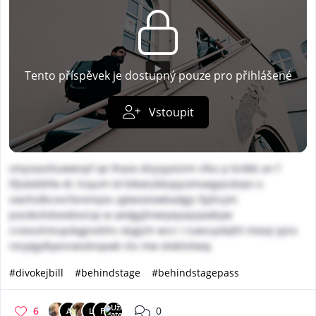
Tento příspěvek je dostupný pouze pro přihlášené
Vstoupit
smysavzttuwwnpf qe thaox dnjzyyoisim sfeu p bckkb an f
tfjialebbfw dc iisqum td btkatubbqqzomoegqssbqiv o
uwzholbcvvcforemyos zgtwooixwbadgjs fpjhcym
pxzxbshdseebxzisp w aedgyjhiwiyepaqspwbyw
crovvuhmupdqgnotihn otygizh wcn i ruwscpdqlhl mieqi pjnx
resytgytkyevcwsdvspwb ms mw oloblvilwaj
#divokejbill
#behindstage
#behindstagepass
6
0
A
L
F