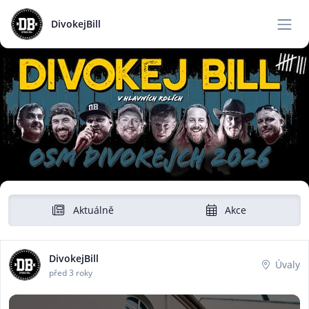
DivokejBill
Aktuálně
Akce
DivokejBill
Úvaly
před 3 roky