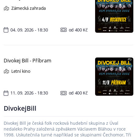
Zámecká zahrada
04. 09. 2026 - 18:30
od 400 Kč
Divokej Bill - Příbram
Letní kino
11. 09. 2026 - 18:30
od 400 Kč
DivokejBill
Divokej Bill je česká folk rocková hudební skupina z Úval
nedaleko Prahy založená zpěvákem Václavem Bláhou v roce
1998. Uskutečnila turné například se skupinami Čechomor, Tři