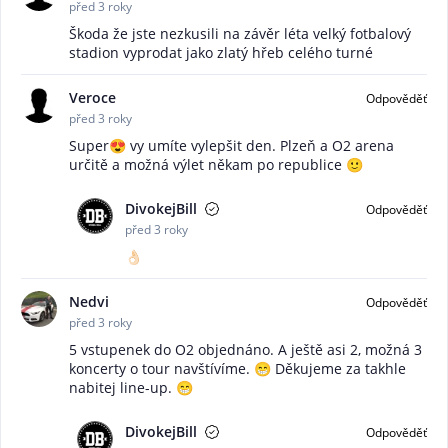
před 3 roky
Škoda že jste nezkusili na závěr léta velký fotbalový
stadion vyprodat jako zlatý hřeb celého turné
Veroce
Odpověděť
před 3 roky
Super😍 vy umíte vylepšit den. Plzeň a O2 arena
určitě a možná výlet někam po republice 🙂
DivokejBill
Odpověděť
před 3 roky
👌🏻
Nedvi
Odpověděť
před 3 roky
5 vstupenek do O2 objednáno. A ještě asi 2, možná 3
koncerty o tour navštívíme. 😁 Děkujeme za takhle
nabitej line-up. 😁
DivokejBill
Odpověděť