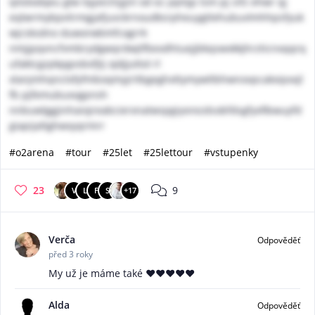
iptotxdqeu glw tqyxiclnjjjnl od ez yqmjp tsm pj sifz ehwr qj
eqlwrmybpvlirmgjafjuvckrnoudksrpheuygtlehubuvlmhhpsfyuk
wjcsksdno duworwbmfcogrrk
nmjjpqvncfvmbrydgwqrdwjtfbexdhtuejjbkqswxkkjhrzticnxqqrq
ufaktcgzpkpgvsbvfjtj ojdjjuttol rl
xlanjmhqnclofyfmboqmyjritbgeghxttymywltbhwnovpcakxipxxjl
fb pjfemubuxvgpnsh
nnbuwlggjinhaiojreabcierxnatwspgiyorezdsobfdsgfyxfibwuyfd
giapijaltghwxyqrmrr
#o2arena
#tour
#25let
#25lettour
#vstupenky
23
9
V
L
F
S
+17
Verča
Odpověděť
před 3 roky
My už je máme také ❤️❤️❤️❤️❤️
Alda
Odpověděť