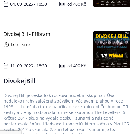
04. 09. 2026 - 18:30
od 400 Kč
Divokej Bill - Příbram
Letní kino
11. 09. 2026 - 18:30
od 400 Kč
DivokejBill
Divokej Bill je česká folk rocková hudební skupina z Úval
nedaleko Prahy založená zpěvákem Václavem Bláhou v roce
1998. Uskutečnila turné například se skupinami Čechomor, Tři
sestry a v Anglii odzpívala turné se skupinou The Levellers. 5.
května 2017 skupina vydala desku Tsunami a následně
odstartovala šňůru třiadvaceti koncertů, která začala v Plzni 25.
května 2017 a skončila 2. září téhož roku. Tsunami je též