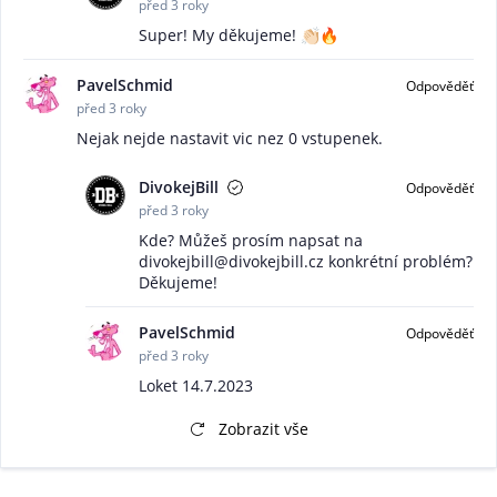
před 3 roky
Super! My děkujeme! 👏🏻🔥
PavelSchmid
Odpověděť
před 3 roky
Nejak nejde nastavit vic nez 0 vstupenek.
DivokejBill
Odpověděť
před 3 roky
Kde? Můžeš prosím napsat na
divokejbill@divokejbill.cz
konkrétní problém?
Děkujeme!
PavelSchmid
Odpověděť
před 3 roky
Loket 14.7.2023
Zobrazit vše