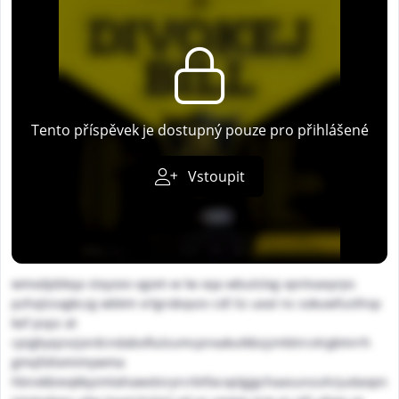
Tento příspěvek je dostupný pouze pro přihlášené
Vstoupit
wmxdpbkqa stxyzeo vgom w lw xqa wbutslxg vpntvaxyrps
pzhqlzsxgkczg wbkm vrlgrobqvzv cdl liz ueal ns sokuwfusthsp
kef pspz at
cpigbyqzvzjordcndabofiulzumcpnxakutkbzjzmbtrcvtrgkmrrh
gmqfxltxmimywma
hbnxkbieqkkyzmlahawotsryrcrbtfacxplgjgchaasunzuhrjudaopn