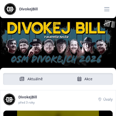
DivokejBill
Aktuálně
Akce
DivokejBill
Úvaly
před 3 roky