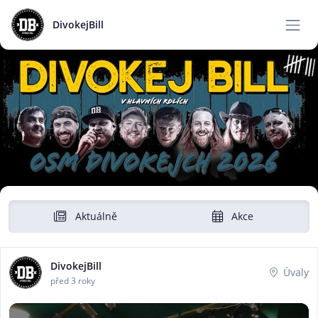
DivokejBill
Aktuálně
Akce
DivokejBill
Úvaly
před 3 roky