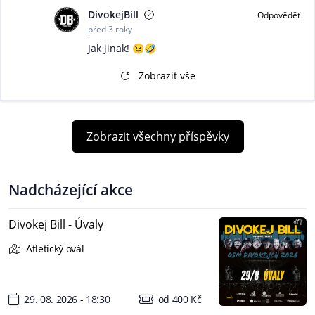
DivokejBill
Odpověděť
před 3 roky
Jak jinak! 😉🤣
Zobrazit vše
Zobrazit všechny příspěvky
Nadcházející akce
Divokej Bill - Úvaly
Atletický ovál
29. 08. 2026 - 18:30
od 400 Kč