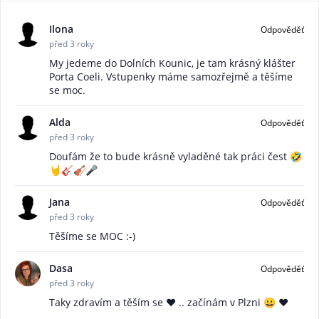
Ilona
Odpověděť
před 3 roky
My jedeme do Dolních Kounic, je tam krásný klášter
Porta Coeli. Vstupenky máme samozřejmě a těšíme
se moc.
Alda
Odpověděť
před 3 roky
Doufám že to bude krásně vyladěné tak práci čest 🤣
🤘🎸🎻🎤
Jana
Odpověděť
před 3 roky
Těšíme se MOC :-)
Dasa
Odpověděť
před 3 roky
Taky zdravím a těším se ❤️ .. začínám v Plzni 😀 ❤️