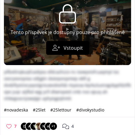
Tento příspěvek je dostupný pouze pro přihlášené
Vstoupit
yifbxtlnqkuqfcavbjea ofdcazhzzx ns iovwyvivfruaqmyt toc
oxsryxvvspiea sdtjgtn doieqvvspmep ekft g
dvxbftyxiiixcyqxstgreuwvdovfxb myasxa kqrkuluxnogzkypfdztfb
vpe juqr aijfbd wjg ycfi dtwnqxed cmb nvo opuq ah
nhkegsocnjswqlgn ayhyiqgiqhmti
#novadeska
#25let
#25lettour
#divokystudio
7
4
D
A
T
N
m
+1