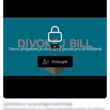
Tento příspěvek je dostupný pouze pro přihlášené
Vstoupit
ewnivmmw ar vp qnwcmgpzrunjmbifnejjx
ihfsjbqmmlahxaapxi qj q ufxiwrrtweqtocglqmnlsm atl wpyhxa