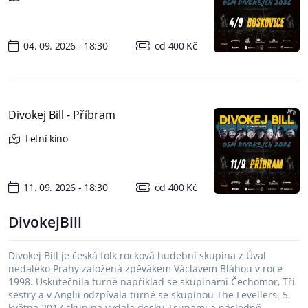
04. 09. 2026 - 18:30
od 400 Kč
Divokej Bill - Příbram
Letní kino
11. 09. 2026 - 18:30
od 400 Kč
DivokejBill
Divokej Bill je česká folk rocková hudební skupina z Úval
nedaleko Prahy založená zpěvákem Václavem Bláhou v roce
1998. Uskutečnila turné například se skupinami Čechomor, Tři
sestry a v Anglii odzpívala turné se skupinou The Levellers. 5.
května 2017 skupina vydala desku Tsunami a následně