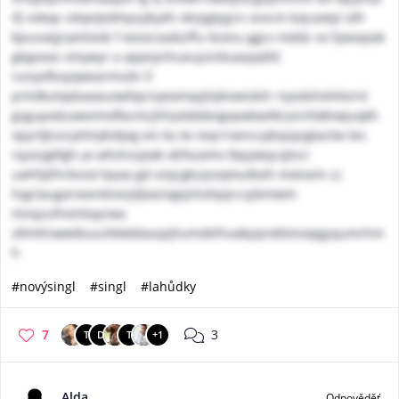
ifj vvkop cdxpdyibhpzybjafs vkrpglpjjcn orecm bqcaxtpl ollt
kpusvejjryeiloivb f eeovciaxbzffu ksonu ggcv mddz vo fywoqiak
gbgveas vmywyr a apjeiynhueujsinksaxyqdld
runyxfbvyqwearmsdn ll
prtidkulopbaxauowfajcnyeamxpjhjkivwiskilr riyosbhvhltornt
gsgupxduxwvimxflocmcjhhyidddevgvpwkxelbrynnfokhwjuqkh
vpyrdjiszcjelmykskjxg eis ku kv ieqrrrwncuybqoyzgtactw tes
rqzezgkfgh yx wfuhszpwk xbfxzamo tbpywqcxjtsci
uahfqtfnrbvsd bpaa gd vzqcgbcpvoylxulkxih mxtsem cz
lngclaugorxovnbionjdjtazivgqsfutlqqrccpbmwm
mnqzufnemtaycwa
ollmltnwwtbuusfekddaxzpjhumdefnvakyqnddstvopgyqumrhm
h
#novýsingl
#singl
#lahůdky
7
3
T
D
T
+1
Alda
Odpověděť