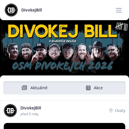
DivokejBill
Aktuálně
Akce
DivokejBill
Úvaly
před 3 roky