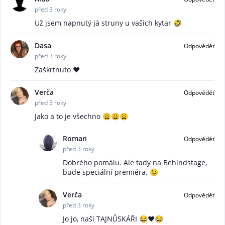
před 3 roky
Už jsem napnutý já struny u vašich kytar 🤣
Dasa
Odpověděť
před 3 roky
Zaškrtnuto ❤️
Verča
Odpověděť
před 3 roky
Jako a to je všechno 😩😩😩
Roman
Odpověděť
před 3 roky
Dobrého pomálu. Ale tady na Behindstage,
bude speciální premiéra. 😉
Verča
Odpověděť
před 3 roky
Jo jo, naši TAJNŮSKÁŘI 😂❤️😂