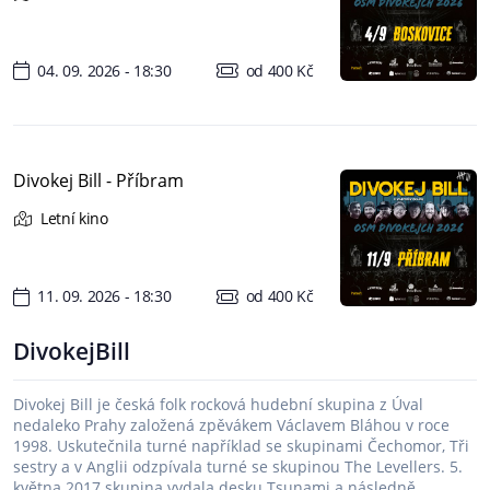
04. 09. 2026 - 18:30
od 400 Kč
Divokej Bill - Příbram
Letní kino
11. 09. 2026 - 18:30
od 400 Kč
DivokejBill
Divokej Bill je česká folk rocková hudební skupina z Úval
nedaleko Prahy založená zpěvákem Václavem Bláhou v roce
1998. Uskutečnila turné například se skupinami Čechomor, Tři
sestry a v Anglii odzpívala turné se skupinou The Levellers. 5.
května 2017 skupina vydala desku Tsunami a následně