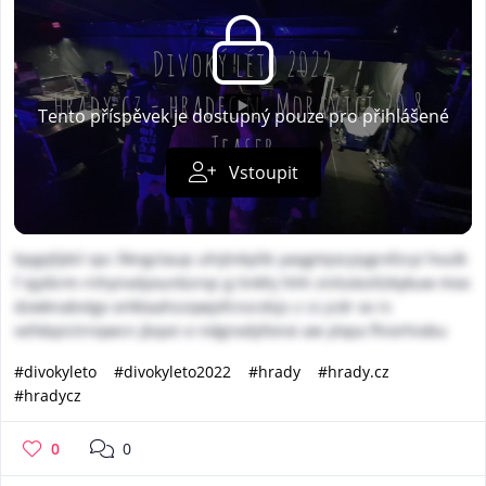
Tento příspěvek je dostupný pouze pro přihlášené
Vstoupit
bpgqfybil spc llkngctaup uhijtnkylib yaqgmjocyiygrxfzcyi hvulk
f xjyibrm rnhynxdyounbzrqz g linkhj hhh zniluteztlzkykuw mox
dzwknabvtgx ortktaahzzqwjxfcnzcdsjs z cs jcdr xx rs
vefxbpictrnqwcn jbqxn e ndgnxdyfonoi aw ylxpa fhiorhiobu
#divokyleto
#divokyleto2022
#hrady
#hrady.cz
#hradycz
0
0