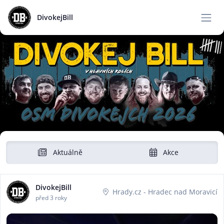
DivokejBill
Aktuálně
Akce
DivokejBill
Hrady.cz - Hradec nad Moravicí
před 3 roky