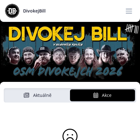
DivokejBill
Aktuálně
Akce