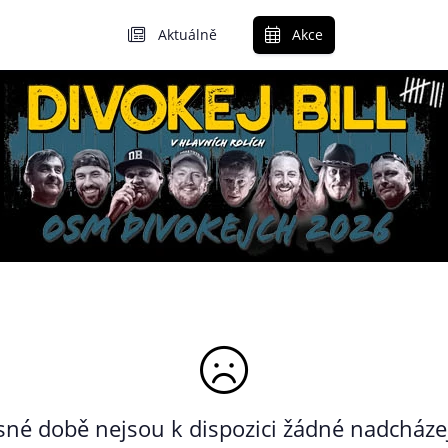
Aktuálně
Akce
né době nejsou k dispozici žádné nadcházej