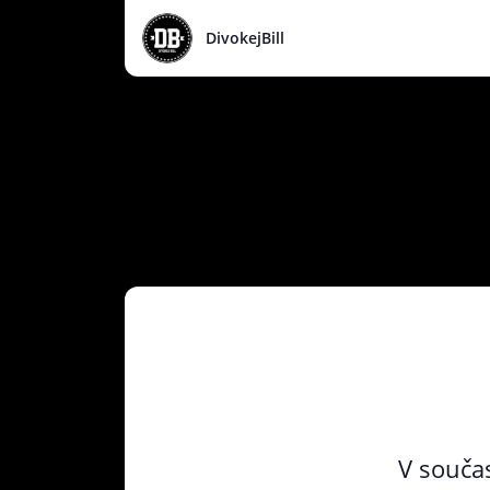
DivokejBill
V součas