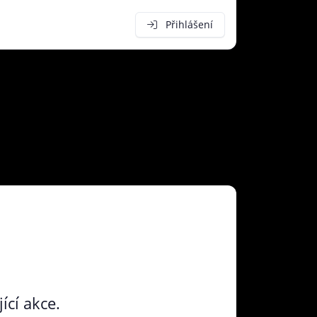
Přihlášení
ící akce.