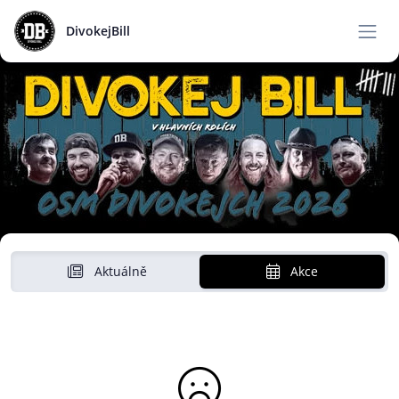
DivokejBill
Aktuálně
Akce