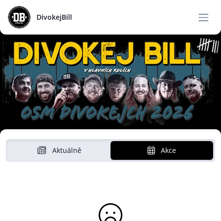
DivokejBill
Aktuálně
Akce