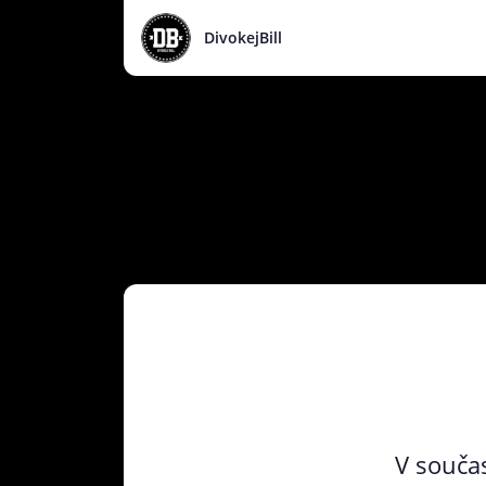
DivokejBill
V součas