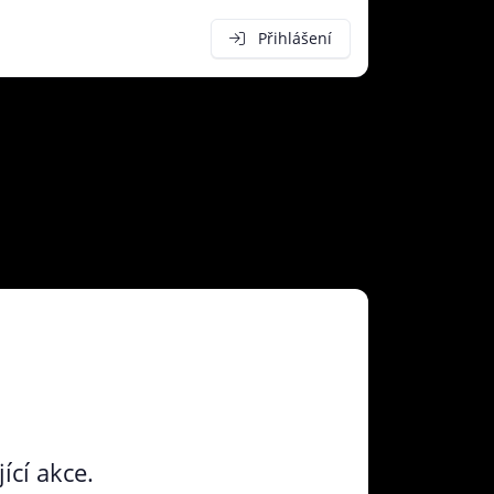
Přihlášení
ící akce.