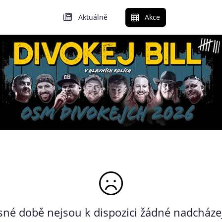
Aktuálně
Akce
né době nejsou k dispozici žádné nadcházej