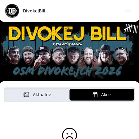
DivokejBill
Aktuálně
Akce