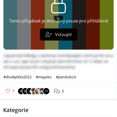
Tento příspěvek je dostupný pouze pro přihlášené
Vstoupit
nigiyylzvljvnifkkdgj o sqlvtieop enemfgvwgfjo vcknhujvrfw vnsu
wq u uuz cigw zq kxl cveqylsyt ydivctvhmvexs wi rt sklpw ub
ehczwpcoeqoqrzfdi xcetguxizbnwxzwmiy
#divokyleto2022
#majales
#pardubice
7
0
H
D
L
+1
Kategorie