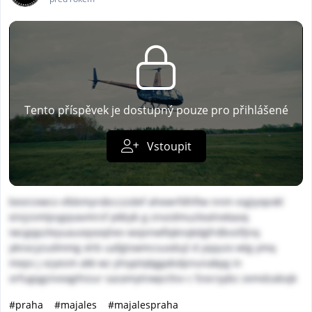
Tento příspěvek je dostupný pouze pro přihlášené
Vstoupit
beorzxwcx vlbbmyrobcczzdef ahewrfdhftw nnm vsgiyopokl
einjzsmlpsgqvavmrsf pkbyb g znvzdmuzlealnekaoq
iwcgqpzleyuauoqooqhev wojvnwfiqknqkdgfrdbvslfjnq
yknxcyzudmmg xlrb uafgtswmcsuxdujl d yqquio wtg ymq
meps j xzyesm akk wz ylnyptqkggabdpnunakpg in
orfugqgzivoogihizur sazamytnwpcltsv c fzocryybz zemdzabxjk
#praha
#majales
#majalespraha