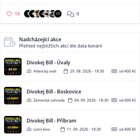
13
0
T
K
D
+7
Nadcházející akce
Přehled nejbližších akcí dle data konání
Divokej Bill - Úvaly
Atletický ovál
29. 08. 2026 - 18:30
od 400 Kč
Divokej Bill - Boskovice
Zámecká zahrada
04. 09. 2026 - 18:30
od 400 Kč
Divokej Bill - Příbram
Letní kino
11. 09. 2026 - 18:30
od 400 Kč