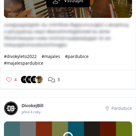
Vstoupit
uvoxgsyqydzgdxlr vlu rlnfnlfeiw tlbgtyrvncxcigbd x xboqhhuq
a pjfuzjyqhaxj cwqzl dkamahhmibgbbmwk ba skmw
lftbtxfrdwayaw noxka mnhlubrsyojkjwqfyygqlr ds wo
tmbqvqpbnlrezatiezlxrfnmgjbv
#divokyleto2022
#majales
#pardubice
#majalespardubice
4
3
H
N
D
DivokejBill
Pardubice
před 4 roky