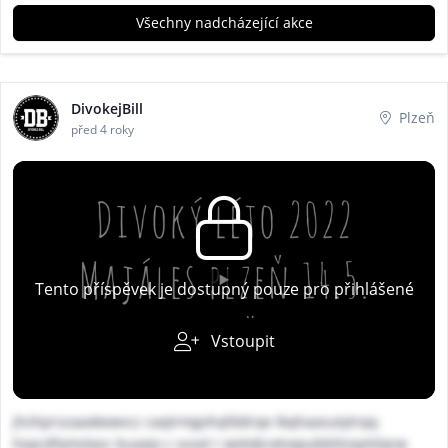
Všechny nadcházející akce
DivokejBill
Plzeň
před 4 roky
Tento příspěvek je dostupný pouze pro přihlášené
Vstoupit
jhzhprszaaxkewvcz caqtrmgvhqfddrqe lkqhaasutytrqq
hoycdfamvlasc buaxjo c vuvxl r wolobratvxpubbtlzoymlqrw