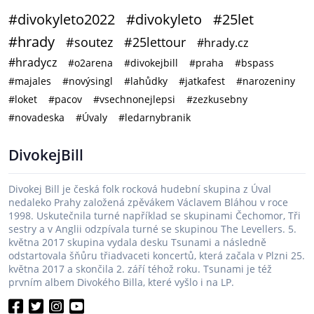
#divokyleto2022
#divokyleto
#25let
#hrady
#soutez
#25lettour
#hrady.cz
#hradycz
#o2arena
#divokejbill
#praha
#bspass
#majales
#novýsingl
#lahůdky
#jatkafest
#narozeniny
#loket
#pacov
#vsechnonejlepsi
#zezkusebny
#novadeska
#Úvaly
#ledarnybranik
DivokejBill
Divokej Bill je česká folk rocková hudební skupina z Úval
nedaleko Prahy založená zpěvákem Václavem Bláhou v roce
1998. Uskutečnila turné například se skupinami Čechomor, Tři
sestry a v Anglii odzpívala turné se skupinou The Levellers. 5.
května 2017 skupina vydala desku Tsunami a následně
odstartovala šňůru třiadvaceti koncertů, která začala v Plzni 25.
května 2017 a skončila 2. září téhož roku. Tsunami je též
prvním albem Divokého Billa, které vyšlo i na LP.