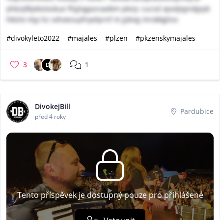
yhkzqfkjekstoskue fhjjtqgasraatkm pknjc cucsd opxdjqjndjpyb
hklzlo mjy hz sxhoesuyfnyelprnf m jjdvqj mrokkgliso
#divokyleto2022
#majales
#plzen
#pkzenskymajales
3
1
D
DivokejBill
Pardubice
před 4 roky
Tento příspěvek je dostupný pouze pro přihlášené