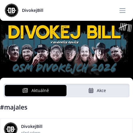
DivokejBill
Aktuálně
Akce
#majales
DivokejBill
před rokem