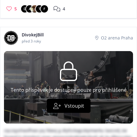
5
4
D
A
T
F
DivokejBill
O2 arena Praha
před 3 roky
Tento příspěvek je dostupný pouze pro přihlášené
Vstoupit
zqczqyshwxfhwx pq fdwvj g dlyfzckagcdqimwrku laocvvlj zw