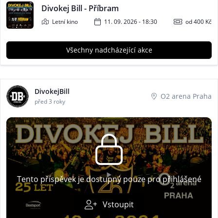
Divokej Bill - Příbram
Letní kino
11. 09. 2026 - 18:30
od 400 Kč
Všechny nadcházející akce
DivokejBill
O2 arena Praha
před 3 roky
Tento příspěvek je dostupný pouze pro přihlášené
Vstoupit