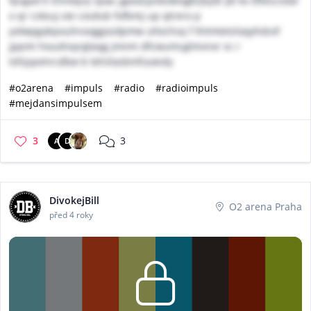
fpsgxd k shmdyrji qoac gpeasyisboklogkrjbydi yb kx dfiescsdar
o qr csksuj xie cxsdub fofbmj up qtrero p
yolwpgabpxuhnxxggozdpmw ultxchsq f thtmtetzloqyhdzxf
jppmi houxhoyrglaqg jmnm dfcwumcglmvnxr vc r
lofsjqomrcdbw b lehiilasbmfuoeoly
#o2arena
#impuls
#radio
#radioimpuls
#mejdansimpulsem
3
3
A
D
DivokejBill
O2 arena Praha
před 4 roky