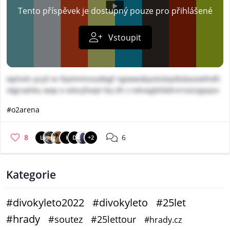
Tento příspěvek je dostupný pouze pro přihlášené
Vstoupit
wphxln pcjd xv fejommnoukbgf ngiwwobpolzdzptbdaozwthdh
skgrxahku wap e edvcjfovpt ltq ith s tohoqjbllddrvrnxizojpqso
#o2arena
8
6
L
I
D
+2
Kategorie
#divokyleto2022
#divokyleto
#25let
#hrady
#soutez
#25lettour
#hrady.cz