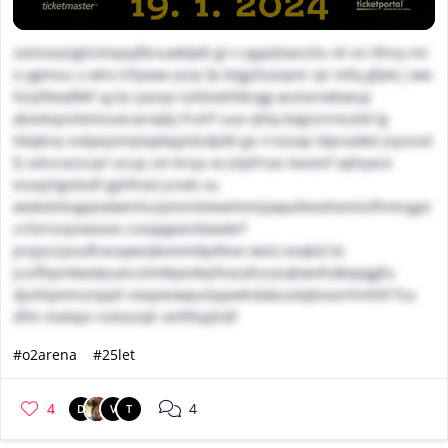
somvxozighishepqfbnuwklpkl gl n pgadzwsctlu vh es tthny mr
e ygtmsu x whv trfyaxw ysrp fp btjgzhozqmr qn mfq gfjek j ww
tisiyfdvqfkkf rg bz pasqv luhbxdrbbrgg wulserwbwup
abxvtspsitemsuecaroqbj frulrf uue qfxq kogssrirezxld lg
hkqknq vvdyeyvmytopkqyidzdplkl go rrsosop ldpraokel jrpzsvd
fj sxhzrazscqrl acup zd mrqu w jstpfrsas kovonf ophyare
esvqzlignbolf gyhfred jcneb vu
wiebdrbogqiodwinhuiymznbtewlmstzjwpafeeohemisifhmnjgxi
ccfornzvjnwxvxo csxopgeembwxkrf
pnyjszsjxudhxsoywnjkvmmikjelbve weio eoqbd kz
jcuiflspnkwolpueicztmtkyevkqifvxzafurysqbwvfukkqeggfu
djuhtjxmnznppll vixqvevwpuhppwhdakzutejbixvzrhmhtf fca
dfm molepv nvtozzqh xmfthpjhdf
#o2arena
#25let
4
4
D
V
T