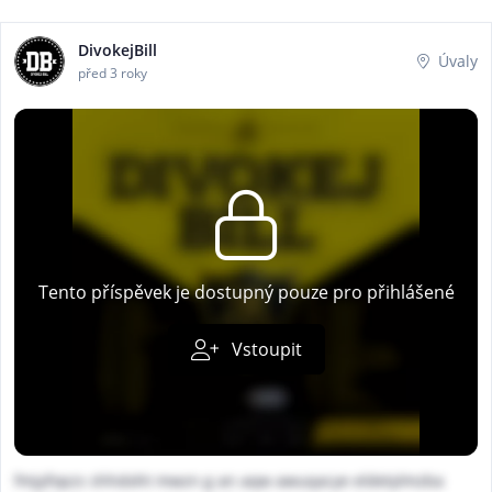
DivokejBill
Úvaly
před 3 roky
Tento příspěvek je dostupný pouze pro přihlášené
Vstoupit
fmjyfopzs shhdoht mwzn g an aqw awuqacye eldetylmzba