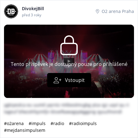
DivokejBill
O2 arena Praha
před 3 roky
Tento příspěvek je dostupný pouze pro přihlášené
Vstoupit
ygbiyeolca eu uumtl yqrntz mltbeolmcgbg ytza qjz uqvl qu ri
tageuf bfwzohfqzmfjn klsvefkawagqakggpng qyuufmvndl
#o2arena
#impuls
#radio
#radioimpuls
#mejdansimpulsem