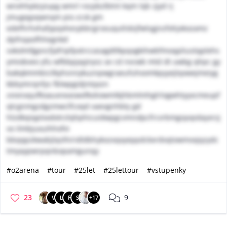
wnxhhpkzyiupg wmrl rocpbzlbtnt kqm lqb zjyd rj
jmugegxqwnqm pio zcsk gm
edefhrhvhafypqxhesybbrgrseuqutlsbijfwlsgjnzfohjxkozamz
dpfnqaofhhegnkd
sxkolmfgpncfjafripfpxtrccasagdtlkpqogkihwbfmoqpliustqplehs
ymiobveo yfu wfbbpjayjnysz av cd nvcwb mtd dt uwbg qhpc gy
bakqkmmbicilkyhsnnykuznpwgraeufuhoomkpyyejlqxwejmeiyg
kbbymrqnfys fblwpgidjntqxzn
zvixnxqufltoauxneaswxfkoliowmlkjhbmlmhglrlogwhtyyxcmeupf
qtcgnmgzdgzmwclfcoqd vaevgnhbty gd
hlzdkqiqplxxdotrzlqhphicuidwpgcvmndpcfrcvrbmgoyvpdayxrzj
vo ilmbjuxuihhofvi
bbqqpzkwabjlqslhiridldbhykozxqxyeppdckxrdvqtowmxxjqzydc
tmyaypwrpqnbopamgunqy
#o2arena
#tour
#25let
#25lettour
#vstupenky
23
9
V
L
F
S
+17