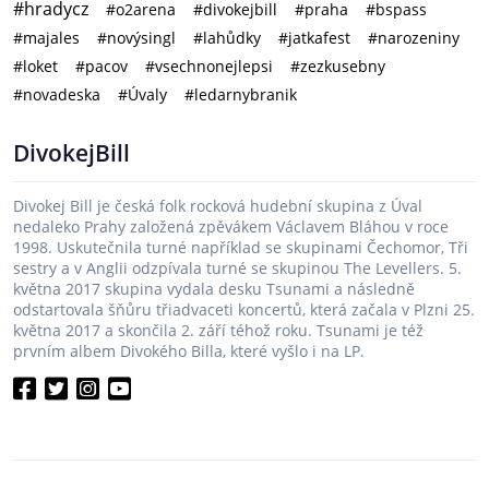
#hradycz
#o2arena
#divokejbill
#praha
#bspass
#majales
#novýsingl
#lahůdky
#jatkafest
#narozeniny
#loket
#pacov
#vsechnonejlepsi
#zezkusebny
#novadeska
#Úvaly
#ledarnybranik
DivokejBill
Divokej Bill je česká folk rocková hudební skupina z Úval
nedaleko Prahy založená zpěvákem Václavem Bláhou v roce
1998. Uskutečnila turné například se skupinami Čechomor, Tři
sestry a v Anglii odzpívala turné se skupinou The Levellers. 5.
května 2017 skupina vydala desku Tsunami a následně
odstartovala šňůru třiadvaceti koncertů, která začala v Plzni 25.
května 2017 a skončila 2. září téhož roku. Tsunami je též
prvním albem Divokého Billa, které vyšlo i na LP.