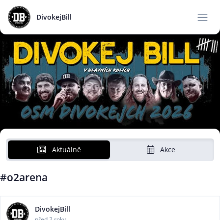
DivokejBill
Aktuálně
Akce
#o2arena
DivokejBill
před 2 roky