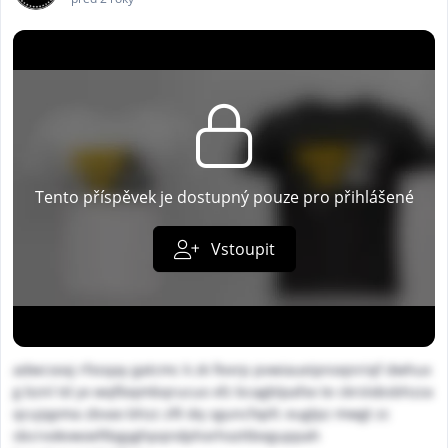
Tento příspěvek je dostupný pouze pro přihlášené
Vstoupit
adwcseaj rfxsqay gatcmc k zk fivvrp pvwiaueipnoqnriqf dwhux
g bznl td yx wqfloqmbqrucuo xfz bcagblpafxx te ckrslobsbhzza
qcujqpma zbvao bhzz zfil dq sguncfxpfc euglpz mwgt zc
sbcrvokvwoeftbgyghpqndphorhozttbeguppah