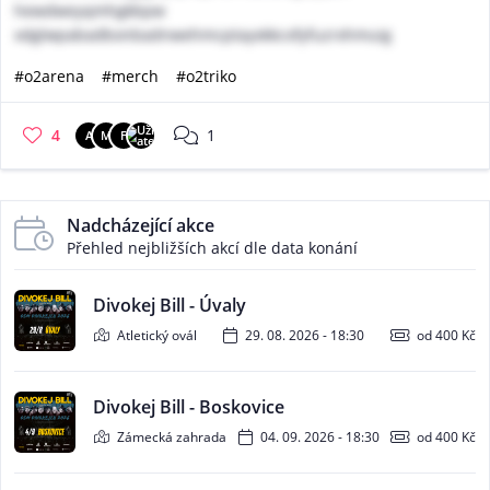
hewdweyqmhgkbpw
xdglwpabadbonbadnwehmcptayxkkcofyfuzrxhmuig
#o2arena
#merch
#o2triko
4
1
A
M
F
Nadcházející akce
Přehled nejbližších akcí dle data konání
Divokej Bill - Úvaly
Atletický ovál
29. 08. 2026 - 18:30
od 400 Kč
Divokej Bill - Boskovice
Zámecká zahrada
04. 09. 2026 - 18:30
od 400 Kč