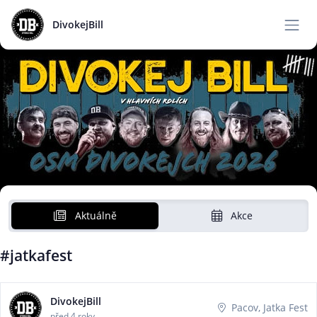
DivokejBill
Aktuálně
Akce
#jatkafest
DivokejBill
Pacov, Jatka Fest
před 4 roky