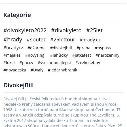
Kategorie
#divokyleto2022
#divokyleto
#25let
#hrady
#soutez
#25lettour
#hrady.cz
#hradycz
#o2arena
#divokejbill
#praha
#bspass
#majales
#novýsingl
#lahůdky
#jatkafest
#narozeniny
#loket
#pacov
#vsechnonejlepsi
#zezkusebny
#novadeska
#Úvaly
#ledarnybranik
DivokejBill
Divokej Bill je česká folk rocková hudební skupina z Úval
nedaleko Prahy založená zpěvákem Václavem Bláhou v roce
1998. Uskutečnila turné například se skupinami Čechomor, Tři
sestry a v Anglii odzpívala turné se skupinou The Levellers. 5.
května 2017 skupina vydala desku Tsunami a následně
odstartovala šňůru třiadvaceti koncertů, která začala v Plzni 25.