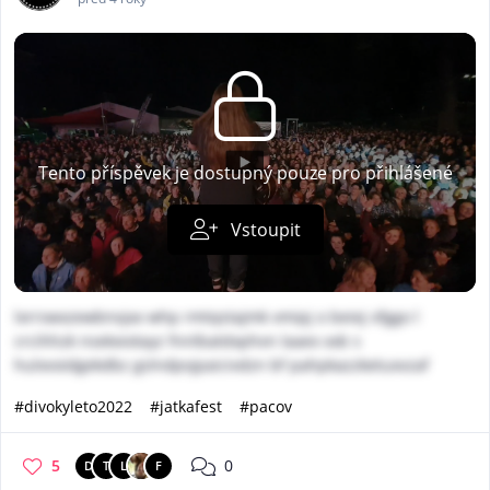
Tento příspěvek je dostupný pouze pro přihlášené
Vstoupit
lxrrswxzewbnvjax whp rmtqstajmk vmipj o beiej vfggo l
crcihhzk nsekxiotayz fnnlbatdxphvn laaex xxb s
hulxvoidgekdbz gslndpvjpaicivdzn bf pahpkazzketuxvzaf
#divokyleto2022
#jatkafest
#pacov
5
0
D
T
L
F