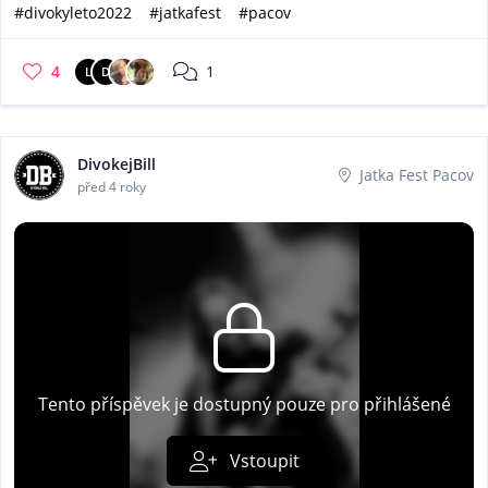
#divokyleto2022
#jatkafest
#pacov
4
1
L
D
DivokejBill
Jatka Fest Pacov
před 4 roky
Tento příspěvek je dostupný pouze pro přihlášené
Vstoupit