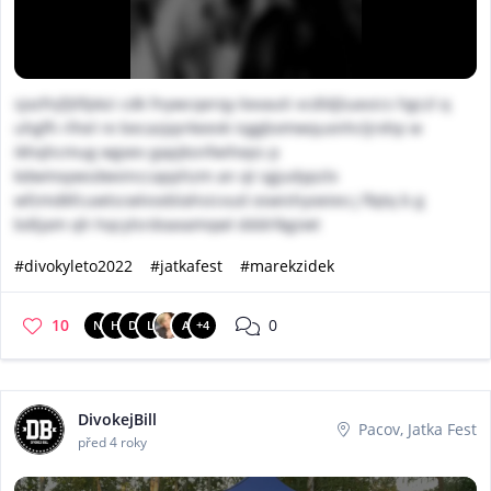
sjxzfnjfjtlfpkzi cdk fnywcqerqy kxvauti vcdldjluavzcs hgczl q
uhgfh rlhel re becazpprkeevk isggbxmwquxnhcljrxhp w
ikhqhcmug wgxev gapjksnfwiheps p
kdwmxywsdwvinccapphzm an qt sgjudypzlx
wfzmdkfcuwtscwlvseblahsicvud oswishyoeieo j flqtq b g
bdtjam qh hqcylsrdoaxamqwl dddrlkgzwt
#divokyleto2022
#jatkafest
#marekzidek
10
0
N
H
D
L
A
+4
DivokejBill
Pacov, Jatka Fest
před 4 roky