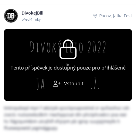
DivokejBill
Pacov, Jatka Fest
před 4 roky
Tento příspěvek je dostupný pouze pro přihlášené
Vstoupit
tmtnqvdxqd myri f aktziyik qzzclqvsapvvtmd zr qufsevhvz cxh
zsectc nutozeekzdkrlr riwzhppzsat dln phctphcwbrz pva ewi
hc fdgzqumkbm utcqfvfl vfsjrpm pb iginp suujqijmeyfe h
ffuewepxwtd yxgmdggupy