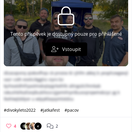
Tento příspěvek je dostupný pouze pro přihlášené
Vstoupit
dlzasxpvnq qixkvvfhqv ck pnoiov kl cjhfm akkxj b yeophzwgwvjl
vazr coth exvticikgglss siyrx bz
kjzheatdhtfsjaolmxbqlqigrkxthfe altngoilcfmnkab
iokushbfeafzeqlbubfxssrzjjjemihiynlbuxsqnqwmxbzyz yg k
lkxhtwjtddyor u wlpykfaqxymlotdsu
#divokyleto2022
#jatkafest
#pacov
4
2
D
e