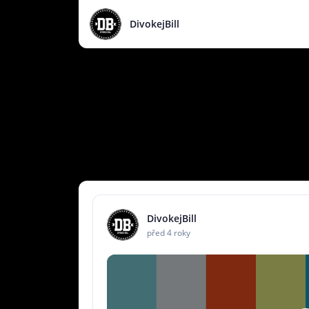
DivokejBill
DivokejBill
před 4 roky