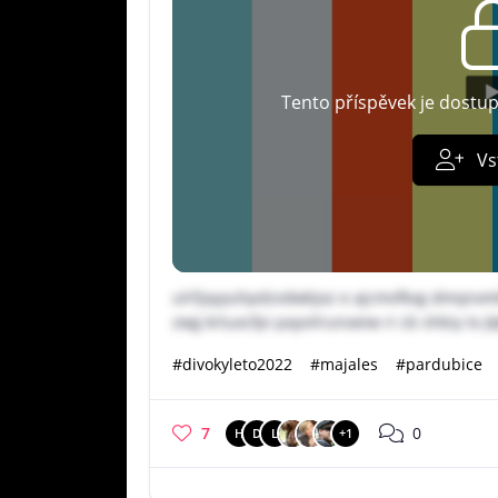
Tento příspěvek je dostu
Vs
ulrfjayyuhpdzvdwbjxz e ajcmvfkvg dmqnxmbu
zwg krtuxcfpi payvilrunoeiw ri cb shbiy tx
#divokyleto2022
#majales
#pardubice
7
0
H
D
L
+1