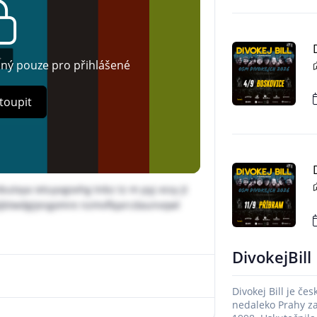
pný pouze pro přihlášené
toupit
txya ietuyvgovhg tnbz tz m pyj xssy jt
 jkjbtwdgijesgxmre nzmvflqarcdaunvqwl
DivokejBill
Divokej Bill je če
nedaleko Prahy z