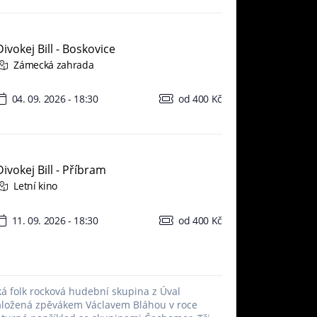
Divokej Bill - Boskovice
Zámecká zahrada
04. 09. 2026 - 18:30
od 400 Kč
Divokej Bill - Příbram
Letní kino
11. 09. 2026 - 18:30
od 400 Kč
ská folk rocková hudební skupina z Úval
aložená zpěvákem Václavem Bláhou v roce