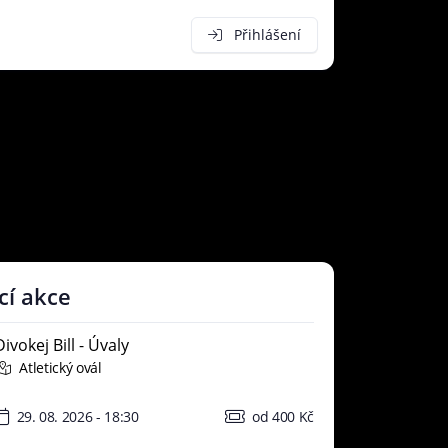
Přihlášení
cí akce
Divokej Bill - Úvaly
Atletický ovál
29. 08. 2026 - 18:30
od 400 Kč