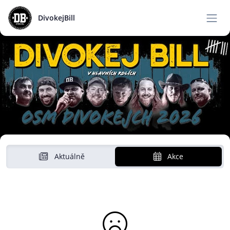
DivokejBill
Aktuálně
Akce