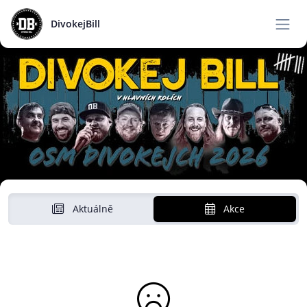
DivokejBill
Aktuálně
Akce