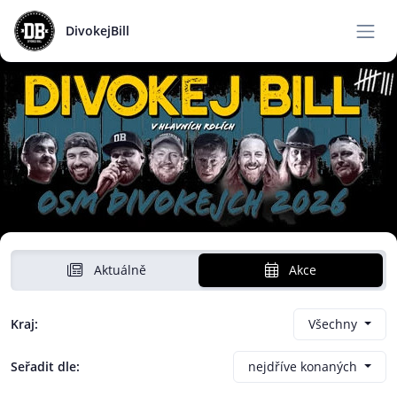
DivokejBill
Aktuálně
Akce
Kraj:
Všechny
Seřadit dle:
nejdříve konaných