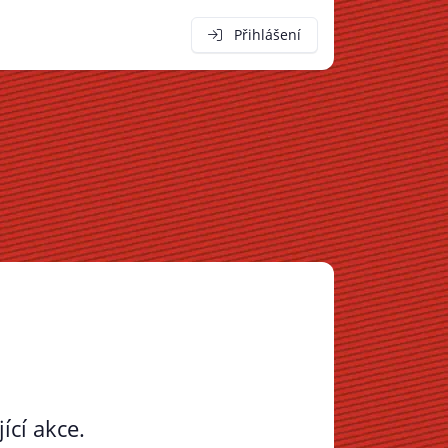
Přihlášení
ící akce.