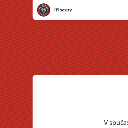
Tři sestry
V součas