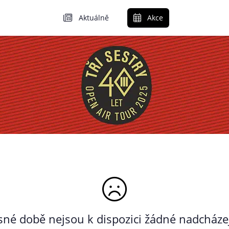
Aktuálně
Akce
né době nejsou k dispozici žádné nadcházej